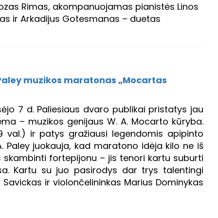
Juozas Rimas, akompanuojamas pianistės Linos
skas ir Arkadijus Gotesmanas – duetas
 Paley muzikos maratonas „Mocartas
ėjo 7 d. Paliesiaus dvaro publikai pristatys jau
ma – muzikos genijaus W. A. Mocarto kūryba.
9 val.) ir patys gražiausi legendomis apipinto
. Paley juokauja, kad maratono idėja kilo ne iš
skambinti fortepijonu – jis tenori kartu suburti
a. Kartu su juo pasirodys dar trys talentingi
s Savickas ir violončelininkas Marius Dominykas