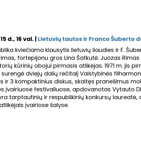
5 d., 16 val. |
Lietuvių tautos ir Franco Šuberto 
blika kviečiama klausytis lietuvių liaudies ir F. Š
imas, fortepijonu gros Lina Šatkutė. Juozas Rimas yr
rių kūrinių obojui pirmasis atlikėjas. 1971 m. jis pi
 surengė dviejų dalių rečitalį Valstybinės filharmon
es ir 3 kompaktinius diskus, skaitęs pranešimus mok
s įvairiuose festivaliuose, apdovanotas Vytauto Di
ra tarptautinių ir respublikinių konkursų laureatė, 
atlikėjais įvairiose šalyse.