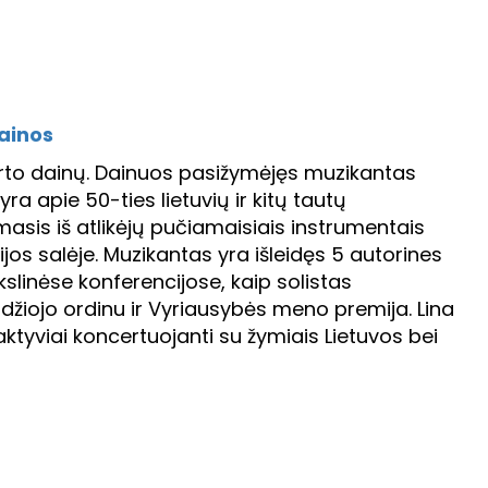
dainos
uberto dainų. Dainuos pasižymėjęs muzikantas
a apie 50-ties lietuvių ir kitų tautų
rmasis iš atlikėjų pučiamaisiais instrumentais
ijos salėje. Muzikantas yra išleidęs 5 autorines
slinėse konferencijose, kaip solistas
džiojo ordinu ir Vyriausybės meno premija. Lina
aktyviai koncertuojanti su žymiais Lietuvos bei