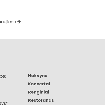
 naujiena
Nakvynė
GOS
Koncertai
Renginiai
Restoranas
sys“