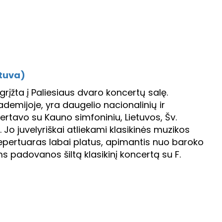
etuva)
rįžta į Paliesiaus dvaro koncertų salę.
demijoje, yra daugelio nacionalinių ir
certavo su Kauno simfoniniu, Lietuvos, Šv.
 Jo juvelyriškai atliekami klasikinės muzikos
 repertuaras labai platus, apimantis nuo baroko
ams padovanos šiltą klasikinį koncertą su F.