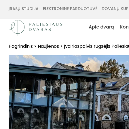
ĮRAŠŲ STUDIJA
ELEKTRONINĖ PARDUOTUVĖ
DOVANŲ KUP
Apie dvarą
Kon
Pagrindinis
>
Naujienos
>
Įvairiaspalvis rugsėjis Paliesi