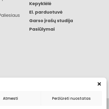
Kepyklėlė
El. parduotuvė
Paliesiaus
Garso įrašų studija
Pasiūlymai
Atmesti
Peržiūrėti nuostatas
s
Pirkimo taisyklės ir sąlygos
Visos teisės