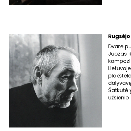
Rugsėjo 1
Dvare pu
Juozas R
kompozito
Lietuvoje
plokštel
dalyvavę
Šatkutė y
užsienio 