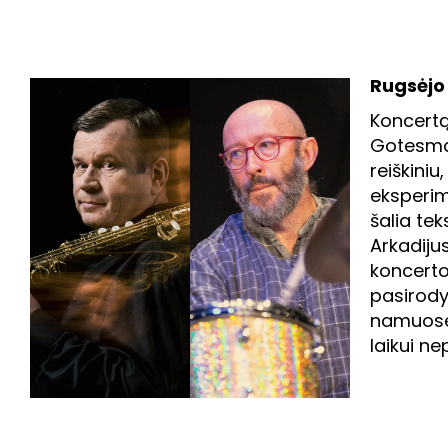
Rugsėjo 2
Koncertą
Gotesman
reiškiniu
eksperim
šalia tek
Arkadijus
koncerto
pasirody
namuose, 
laikui ne