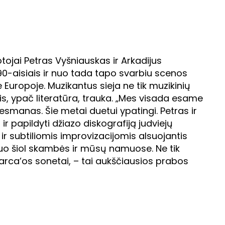
ojai Petras Vyšniauskas ir Arkadijus
0-aisiais ir nuo tada tapo svarbiu scenos
e Europoje. Muzikantus sieja ne tik muzikinių
s, ypač literatūra, trauka. „Mes visada esame
tesmanas. Šie metai duetui ypatingi. Petras ir
r papildyti džiazo diskografiją judviejų
r subtiliomis improvizacijomis alsuojantis
uo šiol skambės ir mūsų namuose. Ne tik
trarca’os sonetai, – tai aukščiausios prabos