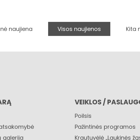
nė naujiena
Visos naujienos
Kita
ARĄ
VEIKLOS / PASLAU
Poilsis
 atsakomybė
Pažintinės programos
 galerija
Krautuvėlė „Laukinės žą