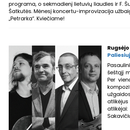
programa, o sekmadienį lietuvių liaudies ir 
Šatkutės. Mėnesį koncertu-improvizacija užbai
„Petrarka“. Kviečiame!
Rugsėjo 7 
Paliesiu
Pasaulin
šeštąjį 
Per vien
kompozit
užgaidos
atlikėju
atlikėja
Sakaviči