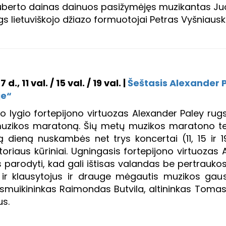
F. Šuberto dainas dainuos pasižymėjęs muzikantas 
gs lietuviškojo džiazo formuotojai Petras Vyšniau
d., 11 val. / 15 val. / 19 val. |
Šeštasis Alexander
je“
io lygio fortepijono virtuozas Alexander Paley rugs
muzikos maratoną. Šių metų muzikos maratono te
ą dieną nuskambės net trys koncertai (11, 15 ir 1
oriaus kūriniai. Ugningasis fortepijono virtuozas A
 parodyti, kad gali ištisas valandas be pertraukos 
s ir klausytojus ir drauge mėgautis muzikos gaus
i: smuikininkas Raimondas Butvila, altininkas Toma
us.