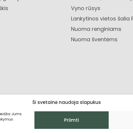
škis
Vyno rūsys
Lankytinos vietos šalia 
Nuoma renginiams
Nuoma šventėms
Ši svetainė naudoja slapukus
leidžia Jums
lankymus
Priimti
Privatumo politika
Grąžinimo sąlygo