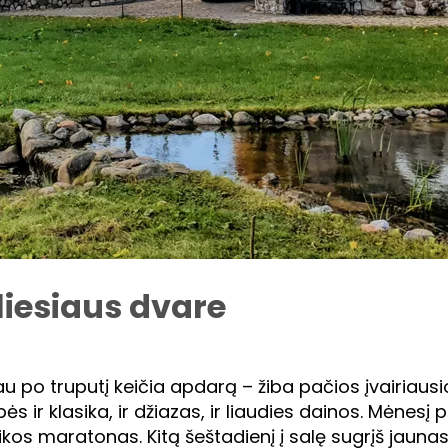
aliesiaus dvare
au po truputį keičia apdarą – žiba pačios įvairiaus
ir klasika, ir džiazas, ir liaudies dainos. Mėnesį 
os maratonas. Kitą šeštadienį į salę sugrįš jaunas