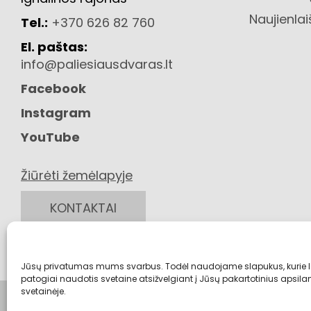
Naujienlai
Tel.:
+370 626 82 760
El. paštas:
info@paliesiausdvaras.lt
Facebook
Instagram
YouTube
Žiūrėti žemėlapyje
KONTAKTAI
Jūsų privatumas mums svarbus. Todėl naudojame slapukus, kurie 
patogiai naudotis svetaine atsižvelgiant į Jūsų pakartotinius apsi
svetainėje.