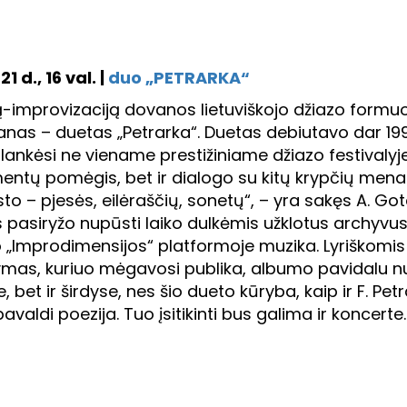
1 d., 16 val. |
duo „PETRARKA“
-improvizaciją dovanos lietuviškojo džiazo formuot
as – duetas „Petrarka“. Duetas debiutavo dar 199
, lankėsi ne viename prestižiniame džiazo festivalyj
entų pomėgis, bet ir dialogo su kitų krypčių menai
sto – pjesės, eilėraščių, sonetų“, – yra sakęs A. Go
 pasiryžo nupūsti laiko dulkėmis užklotus archyvus i
 „Improdimensijos“ platformoje muzika. Lyriškomis i
mas, kuriuo mėgavosi publika, albumo pavidalu n
bet ir širdyse, nes šio dueto kūryba, kaip ir F. Pe
pavaldi poezija. Tuo įsitikinti bus galima ir koncerte.