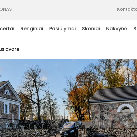
ONAS
Kontakta
certai
Renginiai
Pasiūlymai
Skoniai
Nakvynė
S
aus dvare