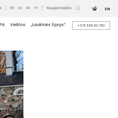
i
FB
IG
IN
YT
Naujienlaiškis
EN
PA
Veiklos
„Laukinės žąsys“
+370 626 82 760