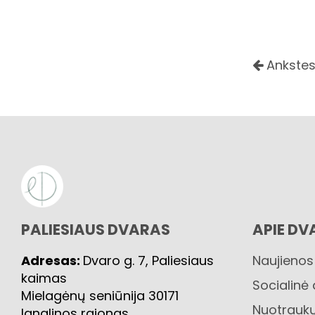
Ankstes
PALIESIAUS DVARAS
APIE DV
Adresas:
Dvaro g. 7, Paliesiaus
Naujienos
kaimas
Socialinė
Mielagėnų seniūnija 30171
Nuotraukų
Ignalinos rajonas