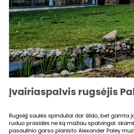
Įvairiaspalvis rugsėjis P
Rugsėjį saulės spinduliai dar šildo, bet gamta j
ruduo prasidės ne ką mažiau spalvingai: skambės 
pasaulinio garso pianisto Alexander Paley muzik