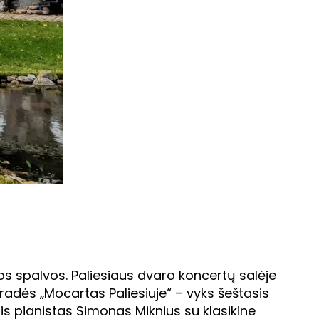
ios spalvos. Paliesiaus dvaro koncertų salėje
pradės „Mocartas Paliesiuje“ – vyks šeštasis
is pianistas Simonas Miknius su klasikine