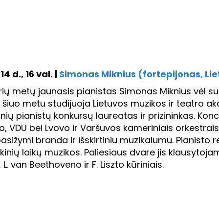
4 d., 16 val. |
Simonas Miknius (fortepijonas, Li
rių metų jaunasis pianistas Simonas Miknius vėl sug
šiuo metu studijuoja Lietuvos muzikos ir teatro aka
nių pianistų konkursų laureatas ir prizininkas. Kon
o, VDU bei Lvovo ir Varšuvos kameriniais orkestrais.
 pasižymi branda ir išskirtiniu muzikalumu. Pianisto
aikinių laikų muzikos. Paliesiaus dvare jis klausytoj
L. van Beethoveno ir F. Liszto kūriniais.