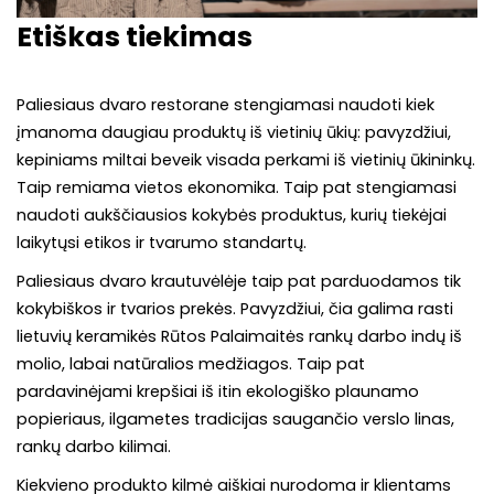
Etiškas tiekimas
Paliesiaus dvaro restorane stengiamasi naudoti kiek
įmanoma daugiau produktų iš vietinių ūkių: pavyzdžiui,
kepiniams miltai beveik visada perkami iš vietinių ūkininkų.
Taip remiama vietos ekonomika. Taip pat stengiamasi
naudoti aukščiausios kokybės produktus, kurių tiekėjai
laikytųsi etikos ir tvarumo standartų.
Paliesiaus dvaro krautuvėlėje taip pat parduodamos tik
kokybiškos ir tvarios prekės. Pavyzdžiui, čia galima rasti
lietuvių keramikės Rūtos Palaimaitės rankų darbo indų iš
molio, labai natūralios medžiagos. Taip pat
pardavinėjami krepšiai iš itin ekologiško plaunamo
popieriaus, ilgametes tradicijas saugančio verslo linas,
rankų darbo kilimai.
Kiekvieno produkto kilmė aiškiai nurodoma ir klientams