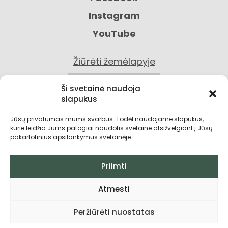
Instagram
YouTube
Žiūrėti žemėlapyje
KONTAKTAI
Ši svetainė naudoja
slapukus
Jūsų privatumas mums svarbus. Todėl naudojame slapukus,
kurie leidžia Jums patogiai naudotis svetaine atsižvelgiant į Jūsų
pakartotinius apsilankymus svetainėje.
Priimti
Privatumo politika
Atmesti
Grąžinimo sąlygos
Peržiūrėti nuostatas
Pirkimo taisyklės ir sąlygos