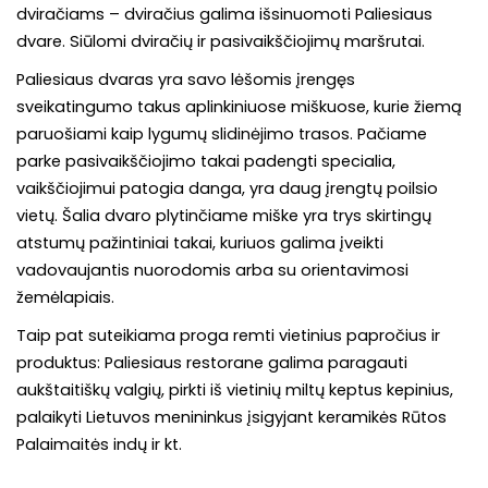
dviračiams – dviračius galima išsinuomoti Paliesiaus
dvare. Siūlomi dviračių ir pasivaikščiojimų maršrutai.
Paliesiaus dvaras yra savo lėšomis įrengęs
sveikatingumo takus aplinkiniuose miškuose, kurie žiemą
paruošiami kaip lygumų slidinėjimo trasos. Pačiame
parke pasivaikščiojimo takai padengti specialia,
vaikščiojimui patogia danga, yra daug įrengtų poilsio
vietų. Šalia dvaro plytinčiame miške yra trys skirtingų
atstumų pažintiniai takai, kuriuos galima įveikti
vadovaujantis nuorodomis arba su orientavimosi
žemėlapiais.
Taip pat suteikiama proga remti vietinius papročius ir
produktus: Paliesiaus restorane galima paragauti
aukštaitiškų valgių, pirkti iš vietinių miltų keptus kepinius,
palaikyti Lietuvos menininkus įsigyjant keramikės Rūtos
Palaimaitės indų ir kt.