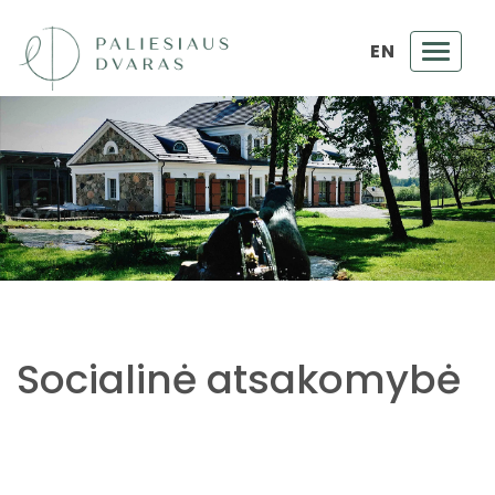
EN
Toggl
navig
Socialinė atsakomybė