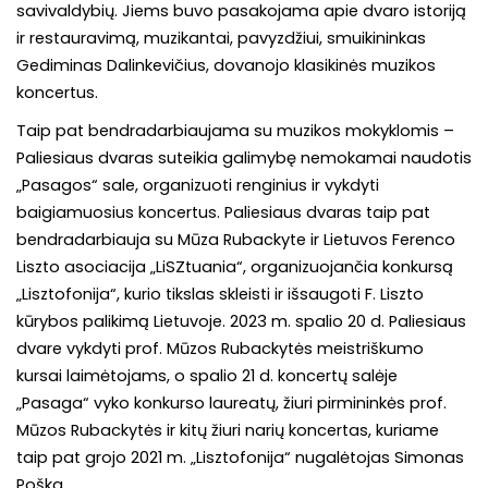
savivaldybių. Jiems buvo pasakojama apie dvaro istoriją
ir restauravimą, muzikantai, pavyzdžiui, smuikininkas
Gediminas Dalinkevičius, dovanojo klasikinės muzikos
koncertus.
Taip pat bendradarbiaujama su muzikos mokyklomis –
Paliesiaus dvaras suteikia galimybę nemokamai naudotis
„Pasagos“ sale, organizuoti renginius ir vykdyti
baigiamuosius koncertus. Paliesiaus dvaras taip pat
bendradarbiauja su Mūza Rubackyte ir Lietuvos Ferenco
Liszto asociacija „LiSZtuania“, organizuojančia konkursą
„Lisztofonija“, kurio tikslas skleisti ir išsaugoti F. Liszto
kūrybos palikimą Lietuvoje. 2023 m. spalio 20 d. Paliesiaus
dvare vykdyti prof. Mūzos Rubackytės meistriškumo
kursai laimėtojams, o spalio 21 d. koncertų salėje
„Pasaga“ vyko konkurso laureatų, žiuri pirmininkės prof.
Mūzos Rubackytės ir kitų žiuri narių koncertas, kuriame
taip pat grojo 2021 m. „Lisztofonija“ nugalėtojas Simonas
Poška.