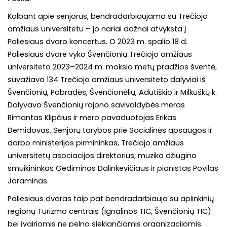
Kalbant apie senjorus, bendradarbiaujama su Trečiojo
amžiaus universitetu – jo nariai dažnai atvyksta į
Paliesiaus dvaro koncertus. O 2023 m. spalio 18 d.
Paliesiaus dvare vyko Švenčionių Trečiojo amžiaus
universiteto 2023–2024 m. mokslo metų pradžios šventė,
suvažiavo 134 Trečiojo amžiaus universiteto dalyviai iš
Švenčionių, Pabradės, Švenčionėlių, Adutiškio ir Milkuškų k.
Dalyvavo Švenčionių rajono savivaldybės meras
Rimantas Klipčius ir mero pavaduotojas Erikas
Demidovas, Senjorų tarybos prie Socialinės apsaugos ir
darbo ministerijos pirmininkas, Trečiojo amžiaus
universitetų asociacijos direktorius, muzika džiugino
smuikininkas Gediminas Dalinkevičiaus ir pianistas Povilas
Jaraminas.
Paliesiaus dvaras taip pat bendradarbiauja su aplinkinių
regionų Turizmo centrais (Ignalinos TIC, Švenčionių TIC)
bei įvairiomis ne pelno siekiančiomis organizacijomis.