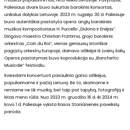
muzikos populiarinimas, reta veikla Lietuvoje. Pavyzdžiui,
Paliesiaus dvare buvo sukurtas barokinis konsortas,
unikalus dalykas Lietuvoje. 2023 m. rugsėjo 30 d. Paliesiuje
buvo autentiškai pastatyta opera: anglų barokinės
muzikos kompozitoriaus H. Purcello „Didona ir Enėjas“.
Dirigavo maestro Christian Frattima, grojo barokinis
orkestras „Coin du Roi“, vienas geriausių istoriškai
pagrįstų orkestrų Europoje, dainavo atlikėjai iš įvairių šalių.
Operos pastatymas buvo koprodukcija su „Banchetto
Musicale“ festivaliu.
Kviesdami koncertuoti pasaulinio garso atlikėjus,
populiariname ir pačią Lietuvą. Be to, skatiname ir
remiame ne tik muziką, bet taip pat tapybą, fotografiją ir
kitas meno rūšis. Nuo 2023 m. gruodžio 16 d. iki 2024 m.
kovo 1 d. Paliesiuje vyksta Rasos Staniūnienės paveikslų
paroda.