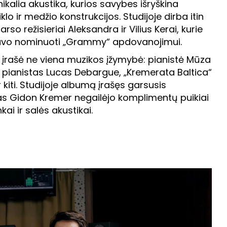
ikalia akustika, kurios savybes išryškina
klo ir medžio konstrukcijos. Studijoje dirba itin
arso režisieriai Aleksandra ir Vilius Kerai, kurie
buvo nominuoti „Grammy“ apdovanojimui.
 įrašė ne viena muzikos įžymybė: pianistė Mūza
 pianistas Lucas Debargue, „Kremerata Baltica“
r kiti. Studijoje albumą įrašęs garsusis
as Gidon Kremer negailėjo komplimentų puikiai
kai ir salės akustikai.