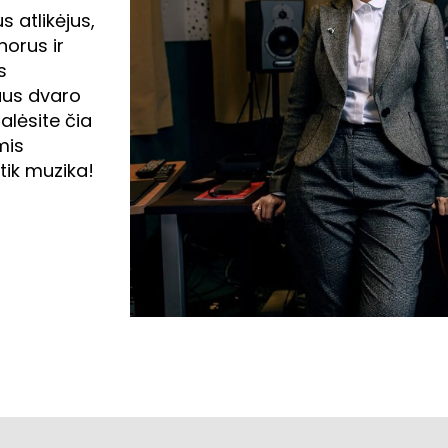
s atlikėjus,
horus ir
s
iaus dvaro
alėsite čia
mis
tik muzika!