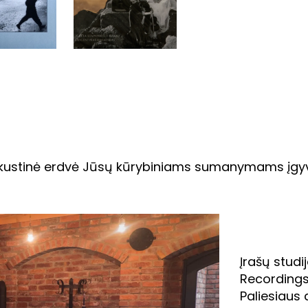
i akustinė erdvė Jūsų kūrybiniams sumanymams įgyv
Įrašų studi
Recordings
Paliesiaus 