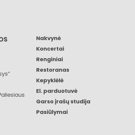
Nakvynė
GOS
Koncertai
Renginiai
Restoranas
sys“
Kepyklėlė
El. parduotuvė
Paliesiaus
Garso įrašų studija
Pasiūlymai