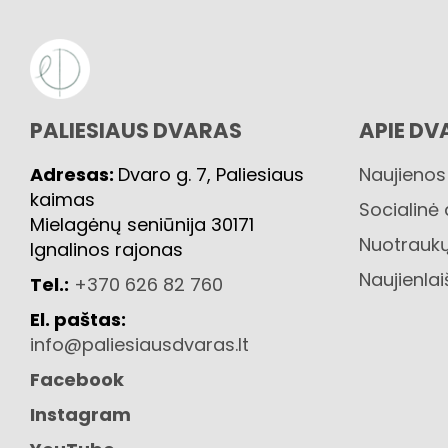
PALIESIAUS DVARAS
APIE DV
Adresas:
Dvaro g. 7, Paliesiaus
Naujienos
kaimas
Socialinė
Mielagėnų seniūnija 30171
Nuotraukų
Ignalinos rajonas
Naujienlai
Tel.:
+370 626 82 760
El. paštas:
info@paliesiausdvaras.lt
Facebook
Instagram