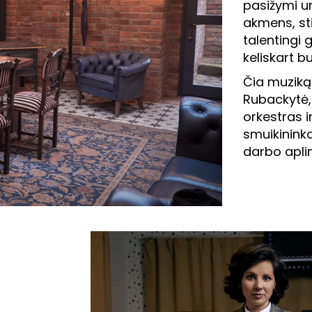
pasižymi un
akmens, sti
talentingi g
keliskart 
Čia muziką
Rubackytė,
orkestras i
smuikinink
darbo aplin