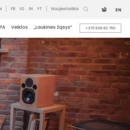
i
FB
IG
IN
YT
Naujienlaiškis
EN
PA
Veiklos
„Laukinės žąsys“
+370 626 82 760