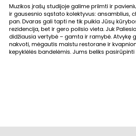
Muzikos įrašų studijoje galime priimti ir pavieniu
ir gausesnio sąstato kolektyvus: ansamblius, c
pan. Dvaras gali tapti ne tik puikia Jūsų kūrybo
rezidencija, bet ir gero poilsio vieta. Juk Palies
didžiausia vertybė – gamta ir ramybė. Atvykę g
nakvoti, mėgautis maistu restorane ir kvapnio
kepyklėlės bandelėmis. Jums beliks pasirūpinti 