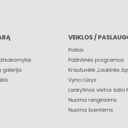
ARĄ
VEIKLOS / PASLAU
Poilsis
 atsakomybė
Pažintinės programos
 galerija
Krautuvėlė „Laukinės žą
škis
Vyno rūsys
Lankytinos vietos šalia 
Nuoma renginiams
Nuoma šventėms