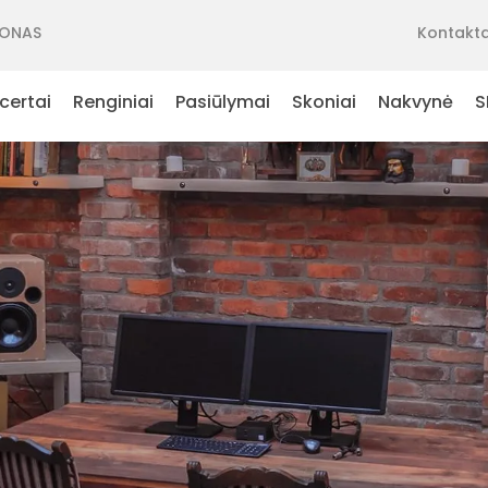
ONAS
Kontakta
certai
Renginiai
Pasiūlymai
Skoniai
Nakvynė
S