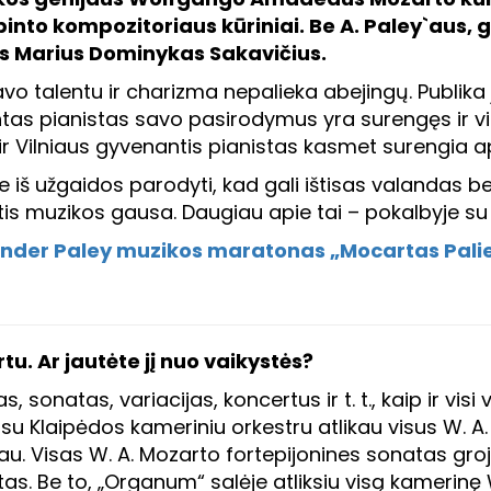
pinto kompozitoriaus kūriniai. Be A. Paley`aus,
as Marius Dominykas Sakavičius.
vo talentu ir charizma nepalieka abejingų. Publika ja
tas pianistas savo pasirodymus yra surengęs ir v
us ir Vilniaus gyvenantis pianistas kasmet surengia
 iš užgaidos parodyti, kad gali ištisas valandas be 
utis muzikos gausa. Daugiau apie tai – pokalbyje su 
xander Paley muzikos maratonas „Mocartas Palie
u. Ar jautėte jį nuo vaikystės?
 sonatas, variacijas, koncertus ir t. t., kaip ir vis
 su Klaipėdos kameriniu orkestru atlikau visus W. A
avau. Visas W. A. Mozarto fortepijonines sonatas gr
tas. Be to, „Organum“ salėje atliksiu visą kamerinę 