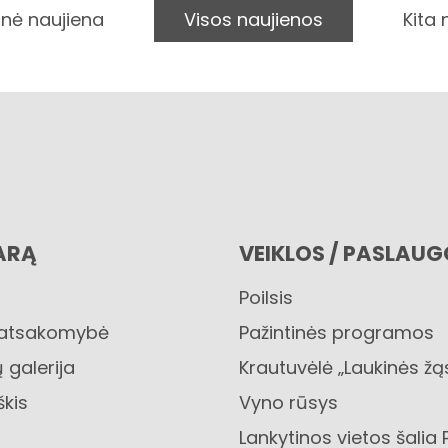
nė naujiena
Visos naujienos
Kita
ARĄ
VEIKLOS / PASLAU
Poilsis
 atsakomybė
Pažintinės programos
 galerija
Krautuvėlė „Laukinės žą
škis
Vyno rūsys
Lankytinos vietos šalia 