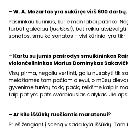
– W. A. Mozartas yra sukūręs virš 600 darbų.
Pasirinkau kūrinius, kurie man labai patinka. Ne
turbūt galėčiau (
juokiasi
), bet reikia atsižvelgt
sonatos, smuiko sonatos – visi kūriniai yra tikri 
– Kartu su jumis pasirodys smuikininkas Rai
violončelininkas Marius Dominykas Sakaviči
Visų pirma, negaliu vertinti, galiu nusakyti tik s
meldžiamės tam pačiam dievui, o mūsų dievas
gyvenime turėtų tokią pačią reikšmę kaip ir 
taip pat yra pats svarbiausias dalykas. Jie ap
– Ar kilo iššūkių ruošiantis maratonui?
Prieš žengiant į sceną visada kyla iššūkių. Tam i