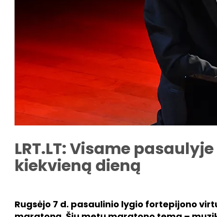
LRT.LT: Visame pasaulyje
kiekvieną dieną
Rugsėjo 7 d. pasaulinio lygio fortepijono vi
maratoną. Šių metų maratono tema – muzik