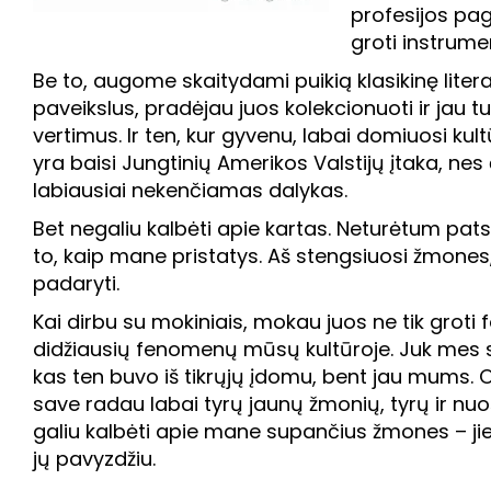
profesijos pag
groti instrumen
Be to, augome skaitydami puikią klasikinę litera
paveikslus, pradėjau juos kolekcionuoti ir jau tu
vertimus. Ir ten, kur gyvenu, labai domiuosi kul
yra baisi Jungtinių Amerikos Valstijų įtaka, nes
labiausiai nekenčiamas dalykas.
Bet negaliu kalbėti apie kartas. Neturėtum pats
to, kaip mane pristatys. Aš stengsiuosi žmones, 
padaryti.
Kai dirbu su mokiniais, mokau juos ne tik groti f
didžiausių fenomenų mūsų kultūroje. Juk mes sk
kas ten buvo iš tikrųjų įdomu, bent jau mums. O
save radau labai tyrų jaunų žmonių, tyrų ir nuošird
galiu kalbėti apie mane supančius žmones – jie m
jų pavyzdžiu.