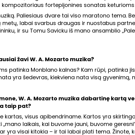
s kompozitoriaus fortepijonines sonatas keturiom
uziką. Paliesiaus dvare tai viso maratono tema. B
 metų, labai svarbus draugas ir nuostabus partne
ininku, ir su Tomu Savicku iš mano ansamblio „Pa
iausiai žavi W. A. Mozarto muzika?
jums patinka Monblano kalnas? Kam rūpi, patinka jis
nata yra šedevras, kiekviena nata visą gyvenimą, 
omone, W. A. Mozarto muzika dabartinę kartą vei
na taip pat?
e kartas, visus apibendriname. Kartos yra skirtin
i „mano laikais, kai buvome jauni, buvome geresni
 yra visai kitokia – ir tai labai plati tema. Žinote