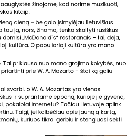
i paauglystės žinojome, kad norime muzikuoti,
skas kitaip.
vieną dieną – be galo įsimylėjau lietuviškus
aitau ją, nors, žinoma, tenka skaityti rusiškus
u domisi „McDonald`s“ restoranais – tai, deja,
oji kultūra. O populiarioji kultūra yra mano
ave. Tai priklauso nuo mano grojimo kokybės, nuo
iartinti prie W. A. Mozarto – štai ką galiu
abai svarbi, o W. A. Mozartas yra vienas
iškus ir suprantame epochą, kurioje jie gyveno,
, pokalbiai internetu? Tačiau Lietuvoje aplink
rtinu. Taigi, jei kalbėčiau apie jaunąją kartą,
onių, kuriuos tikrai gerbiu ir stengiuosi sekti