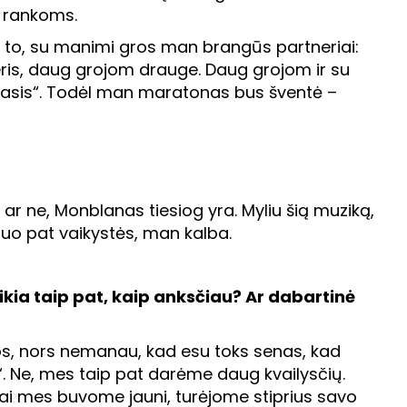
s rankoms.
e to, su manimi gros man brangūs partneriai:
ris, daug grojom drauge. Daug grojom ir su
leasis“. Todėl man maratonas bus šventė –
 ar ne, Monblanas tiesiog yra. Myliu šią muziką,
nuo pat vaikystės, man kalba.
kia taip pat, kaip anksčiau? Ar dabartinė
gos, nors nemanau, kad esu toks senas, kad
“. Ne, mes taip pat darėme daug kvailysčių.
, kai mes buvome jauni, turėjome stiprius savo