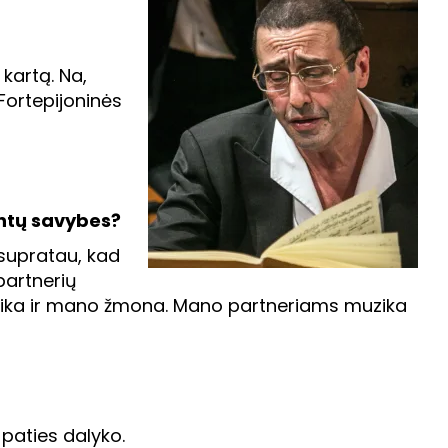
 kartą. Na,
 Fortepijoninės
antų savybes?
, supratau, kad
partnerių
uzika ir mano žmona. Mano partneriams muzika
 paties dalyko.