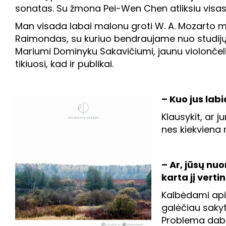
sonatas. Su žmona Pei-Wen Chen atliksiu visa
Man visada labai malonu groti W. A. Mozarto m
Raimondas, su kuriuo bendraujame nuo studijų
Mariumi Dominyku Sakavičiumi, jaunu violončel
tikiuosi, kad ir publikai.
– Kuo jus lab
Klausykit, ar 
nes kiekviena 
– Ar, jūsų nu
karta jį verti
Kalbėdami api
galėčiau sakyt
Problema dabar