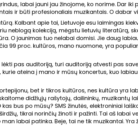
rindus, labai jauni jau žinojome, ko norime. Dar ik
tais ir būti profesionaliais muzikantais. O dabar vi
tūrą. Kalbant apie tai, Lietuvoje esu laimingas kiek
riu neblogą kolekciją, mėgstu lietuvių literatūrą, sk
tūra. O jaunimas tuo nelabai domisi. Jie daug labia
 čia 99 proc. kultūros, mano nuomone, yra populiari
 lėkti pas auditoriją, turi auditoriją atvesti pas s
kurie ateina į mano ir mūsų koncertus, kuo labiau pr
ortepijonu, bet ir tikros kultūros, nes kultūra yra l
aitome didžiųjų rašytojų, dailininkų, muzikantų la
 kas bus po mūsų? SMS žinutės, elektroniniai laiškai
žių, tikrai norinčių žinoti ir pažinti. Tai aš labai ve
an labai patinka. Beje, tai ne tik muzikantai. Yra žm