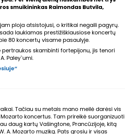
 gros smuikininkas Raimondas Butvila,
m ploja atsistojusi, o kritikai negaili pagyrų.
isada laukiamas prestižiškiausiose koncertų
 apie 80 koncertų visame pasaulyje.
pertraukos skambinti fortepijonu, jis tenori
A. Paley`umi.
siuje“
i vaikai. Tačiau su metais mano meilė darėsi vis
. Mozarto koncertus. Tam prireikė suorganizuoti
ojau daug kartų Vašingtone, Prancūzijoje, kitą
W. A. Mozarto muziką. Pats grosiu ir visas