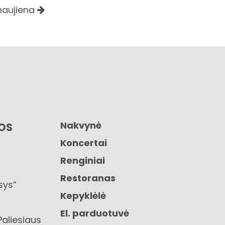
 naujiena
Nakvynė
GOS
Koncertai
Renginiai
Restoranas
sys“
Kepyklėlė
El. parduotuvė
Paliesiaus