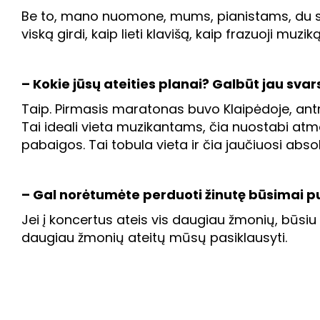
Be to, mano nuomone, mums, pianistams, du sun
viską girdi, kaip lieti klavišą, kaip frazuoji muzi
– Kokie jūsų ateities planai? Galbūt jau sva
Taip. Pirmasis maratonas buvo Klaipėdoje, antras
Tai ideali vieta muzikantams, čia nuostabi atmos
pabaigos. Tai tobula vieta ir čia jaučiuosi absoli
– Gal norėtumėte perduoti žinutę būsimai pu
Jei į koncertus ateis vis daugiau žmonių, būsi
daugiau žmonių ateitų mūsų pasiklausyti.