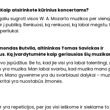
 Kaip atsirinkote kūrinius koncertams?
galiu sugroti visos W. A. Mozarto muzikos per vieną
i ir į publiką. Renkuosi, ką renkuosi, ką labai mėgstu.
perliukai.
mondas Butvila, altininkas Tomas Savickas ir
us. Ką įvardytumėte kaip geriausias šių muzik
avo įspūdžius. Be to, kad jie visi yra labai talentingi
 yra muzika. Man labai svarbu, kad muzika mano 
man. Mano gyvenime yra du svarbiausi dalykai – m
skritai yra nuostabūs žmonės.
r yra repeticijos, per jas visi ieškome ir siekiame to