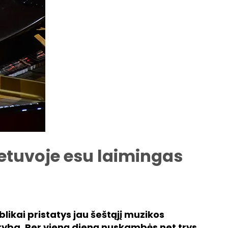
ietuvoje esu laimingas
likai pristatys jau šeštąjį muzikos
ba. Per vieną dieną nuskambės net trys