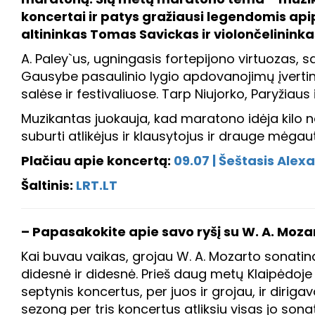
koncertai ir patys gražiausi legendomis api
altininkas Tomas Savickas ir violončelinink
A. Paley`us, ugningasis fortepijono virtuozas, sa
Gausybe pasaulinio lygio apdovanojimų įvertin
salėse ir festivaliuose. Tarp Niujorko, Paryžia
Muzikantas juokauja, kad maratono idėja kilo ne
suburti atlikėjus ir klausytojus ir drauge mėga
Plačiau apie koncertą:
09.07 | Šeštasis Ale
Šaltinis:
LRT.LT
– Papasakokite apie savo ryšį su W. A. Mozart
Kai buvau vaikas, grojau W. A. Mozarto sonatinas,
didesnė ir didesnė. Prieš daug metų Klaipėdoje
septynis koncertus, per juos ir grojau, ir dirig
sezoną per tris koncertus atliksiu visas jo sona