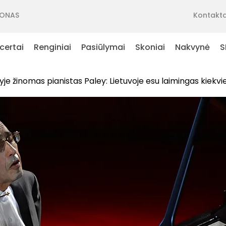
ONAS
Kontakta
certai
Renginiai
Pasiūlymai
Skoniai
Nakvynė
S
yje žinomas pianistas Paley: Lietuvoje esu laimingas kiekv