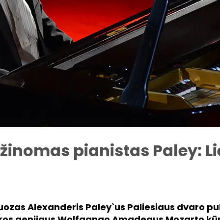
 žinomas pianistas Paley: L
rtuozas Alexanderis Paley`us Paliesiaus dvaro pub
os genijaus Wolfgango Amadeaus Mozarto kūry