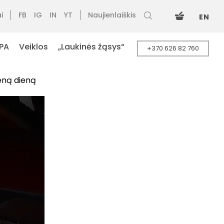
i
FB
IG
IN
YT
Naujienlaiškis
EN
PA
Veiklos
„Laukinės žąsys“
+370 626 82 760
ieną dieną