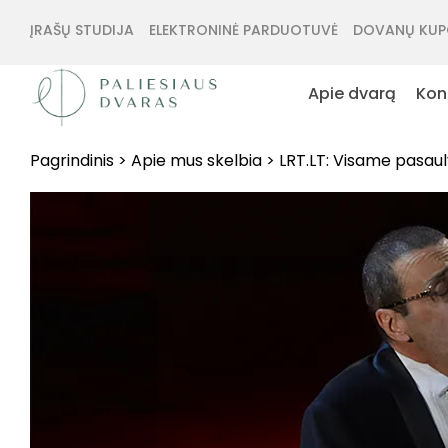
ĮRAŠŲ STUDIJA
ELEKTRONINĖ PARDUOTUVĖ
DOVANŲ KUP
Apie dvarą
Kon
Pagrindinis
>
Apie mus skelbia
>
LRT.LT: Visame pasaul