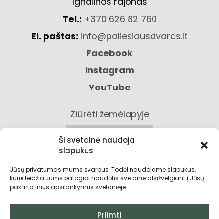
Ignalinos rajonas
Tel.:
+370 626 82 760
El. paštas:
info@paliesiausdvaras.lt
Facebook
Instagram
YouTube
Žiūrėti žemėlapyje
KONTAKTAI
Ši svetainė naudoja
slapukus
Jūsų privatumas mums svarbus. Todėl naudojame slapukus,
kurie leidžia Jums patogiai naudotis svetaine atsižvelgiant į Jūsų
pakartotinius apsilankymus svetainėje.
Priimti