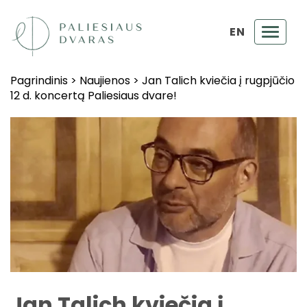
EN
Toggl
navig
Pagrindinis
>
Naujienos
>
Jan Talich kviečia į rugpjūčio
12 d. koncertą Paliesiaus dvare!
Jan Talich kviečia į