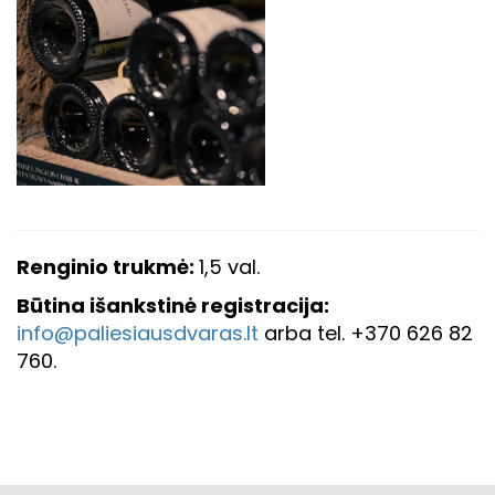
Renginio trukmė:
1,5
val.
Būtina išankstinė registracija:
info@paliesiausdvaras.lt
arba tel. +370 626 82
760.