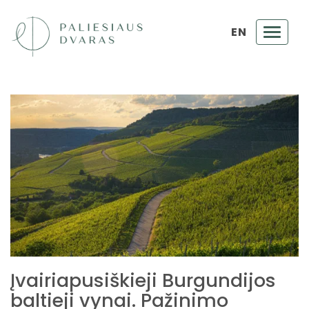
EN
Toggl
navig
Įvairiapusiškieji Burgundijos
baltieji vynai. Pažinimo