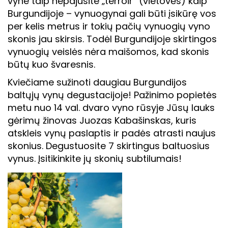
vyne taip nepajusite „terroir” (vietovės) kaip
Burgundijoje – vynuogynai gali būti įsikūrę vos
per kelis metrus ir tokių pačių vynuogių vyno
skonis jau skirsis. Todėl Burgundijoje skirtingos
vynuogių veislės nėra maišomos, kad skonis
būtų kuo švaresnis.
Kviečiame sužinoti daugiau Burgundijos
baltųjų vynų degustacijoje! Pažinimo popietės
metu nuo 14 val. dvaro vyno rūsyje Jūsų lauks
gėrimų žinovas Juozas Kabašinskas, kuris
atskleis vynų paslaptis ir padės atrasti naujus
skonius. Degustuosite 7 skirtingus baltuosius
vynus. Įsitikinkite jų skonių subtilumais!