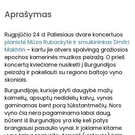
Aprašymas
Rugpjūčio 24 d. Paliesiaus dvare koncertuos
pianistė Mūza Rubackytė ir smuikininkas Dmitri
Makhtin
– kartu jie atvers spalvingą gražiosios
epochos kamerinės muzikos peizažą. O prieš
koncertą kviečiame nusikelti į Burgundijos
peizažą ir pakeliauti su regiono baltojo vyno
skoniais.
Burgundijoje, kurioje plyti daugybė mažų
kaimelių, apsuptų nedidelių kalvų, vynas
gaminamas bent porą tūkstantmečių. Nors
vyno čia nėra pagaminama labai daug,
būtent iš Burgundijos yra kilę keli patys
brangiausi pasaulio vynai. Ir jokiame kitame