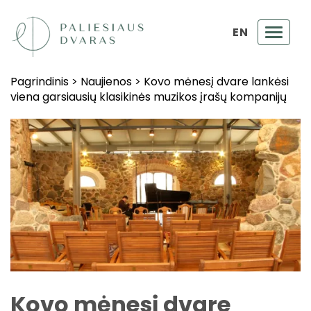
EN
Toggl
navig
Pagrindinis
>
Naujienos
>
Kovo mėnesį dvare lankėsi
viena garsiausių klasikinės muzikos įrašų kompanijų
Kovo mėnesį dvare