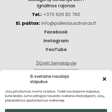
Ignalinos rajonas
Tel.:
+370 626 82 760
El. paštas:
info@paliesiausdvaras.lt
Facebook
Instagram
YouTube
Žiūrėti žemėlapyje
KONTAKTAI
Ši svetainė naudoja
slapukus
Jūsų privatumas mums svarbus. Todėl naudojame slapukus,
kurie leidžia Jums patogiai naudotis svetaine atsižvelgiant į Jūsų
pakartotinius apsilankymus svetainėje.