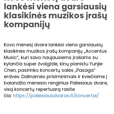
lankėsi viena garsiausių
klasikinės muzikos įrašų
kompanijų
Kovo mėnesį dvare lankėsi viena garsiausių
klasikinės muzikos įrašų kompanijų „Accentus
Music“, kuri savo naujausiems įrašams su
kylančia super žvaigžde, kinų pianistu Yunjie
Chen, pasirinko koncertų salės „Pasaga“
erdves. Dalinamės prisiminimais ir kviečiame į
balandžio mėnesio renginius Paliesiaus dvare,
visą koncertų repertuarą rasite
čia:
https://paliesiausdvaras.lt/
koncertai/