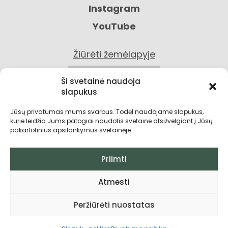
Instagram
YouTube
Žiūrėti žemėlapyje
KONTAKTAI
Ši svetainė naudoja
slapukus
Jūsų privatumas mums svarbus. Todėl naudojame slapukus,
kurie leidžia Jums patogiai naudotis svetaine atsižvelgiant į Jūsų
pakartotinius apsilankymus svetainėje.
Priimti
Privatumo politika
Atmesti
Grąžinimo sąlygos
Peržiūrėti nuostatas
Pirkimo taisyklės ir sąlygos
Visos teisės saugomos © 2026