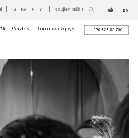
i
FB
IG
IN
YT
Naujienlaiškis
EN
PA
Veiklos
„Laukinės žąsys“
+370 626 82 760