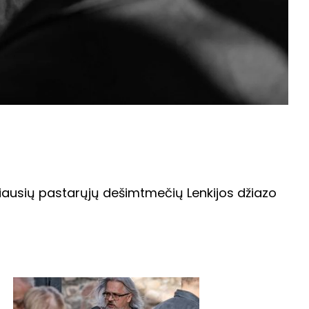
iausių pastarųjų dešimtmečių Lenkijos džiazo