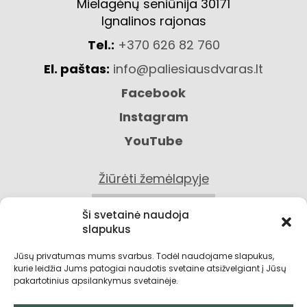
Mielagėnų seniūnija 30171
Ignalinos rajonas
Tel.:
+370 626 82 760
El. paštas:
info@paliesiausdvaras.lt
Facebook
Instagram
YouTube
Žiūrėti žemėlapyje
KONTAKTAI
Ši svetainė naudoja
slapukus
Jūsų privatumas mums svarbus. Todėl naudojame slapukus,
kurie leidžia Jums patogiai naudotis svetaine atsižvelgiant į Jūsų
pakartotinius apsilankymus svetainėje.