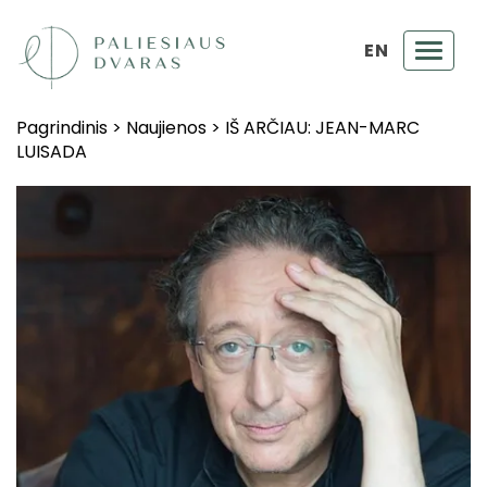
EN
Toggl
navig
Pagrindinis
>
Naujienos
>
IŠ ARČIAU: JEAN-MARC
LUISADA