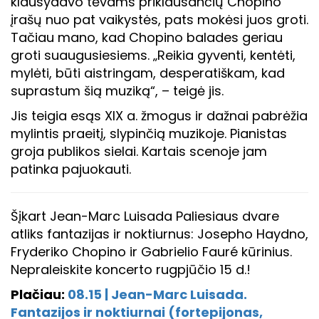
klausydavo tėvams priklausančių Chopino
įrašų nuo pat vaikystės, pats mokėsi juos groti.
Tačiau mano, kad Chopino balades geriau
groti suaugusiesiems. „Reikia gyventi, kentėti,
mylėti, būti aistringam, desperatiškam, kad
suprastum šią muziką“, – teigė jis.
Jis teigia esąs XIX a. žmogus ir dažnai pabrėžia
mylintis praeitį, slypinčią muzikoje. Pianistas
groja publikos sielai. Kartais scenoje jam
patinka pajuokauti.
Šįkart Jean-Marc Luisada Paliesiaus dvare
atliks fantazijas ir noktiurnus: Josepho Haydno,
Fryderiko Chopino ir Gabrielio Fauré kūrinius.
Nepraleiskite koncerto rugpjūčio 15 d.!
Plačiau:
08.15 | Jean-Marc Luisada.
Fantazijos ir noktiurnai (fortepijonas,