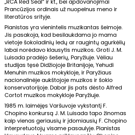
„RCA Red Seal“ ir kt., bei apdovanojimai
Prancūzijos ordinais už nuopelnus meno ir
literatūros srityje.
Pianistas yra vienintelis muzikantas šeimoje.
Jis pasakoja, kad besilaukdama jo mama
vietoje šokoladinių ledų ar raugintų agurkėlių
labai norėdavo klausytis muzikos. Groti J. M.
Luisada pradėjo šešerių, Paryžiuje. Vėliau
studijas tęsė Didžiojoje Britanijoje, Yehudi
Menuhin muzikos mokykloje, ir Paryžiaus
nacionalinėje aukštojoje muzikos ir šokio
konservatorijoje. Dabar jis pats dėsto Alfred
Cortot muzikos mokykloje Paryžiuje.
1985 m. laimėjęs Varšuvoje vykstantį F.
Chopino konkursą J. M. Luisada tapo žinomas
kaip vienas geriausių ir įdomiausių F. Chopino
interpretuotojų visame pasaulyje. Pianistas