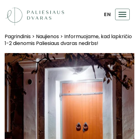
EN
Toggl
navig
Pagrindinis
>
Naujienos
>
Informuojame, kad lapkričio
1-2 dienomis Paliesiaus dvaras nedirbs!