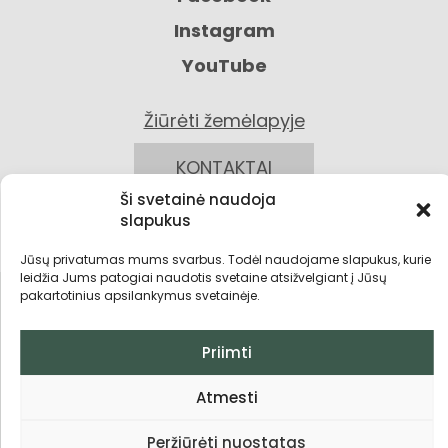
Instagram
YouTube
Žiūrėti žemėlapyje
KONTAKTAI
Ši svetainė naudoja
slapukus
Jūsų privatumas mums svarbus. Todėl naudojame slapukus, kurie
leidžia Jums patogiai naudotis svetaine atsižvelgiant į Jūsų
pakartotinius apsilankymus svetainėje.
Privatumo politika
Priimti
Grąžinimo sąlygos
Atmesti
Pirkimo taisyklės ir sąlygos
Peržiūrėti nuostatas