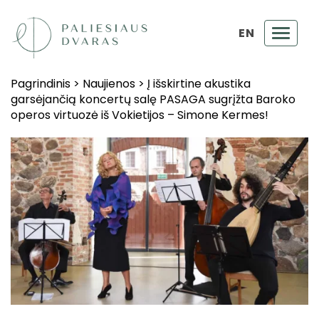
EN
Toggl
navig
Pagrindinis
>
Naujienos
>
Į išskirtine akustika
garsėjančią koncertų salę PASAGA sugrįžta Baroko
operos virtuozė iš Vokietijos – Simone Kermes!