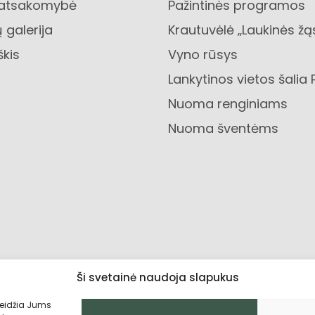
 atsakomybė
Pažintinės programos
 galerija
Krautuvėlė „Laukinės žą
škis
Vyno rūsys
Lankytinos vietos šalia 
Nuoma renginiams
Nuoma šventėms
Ši svetainė naudoja slapukus
leidžia Jums