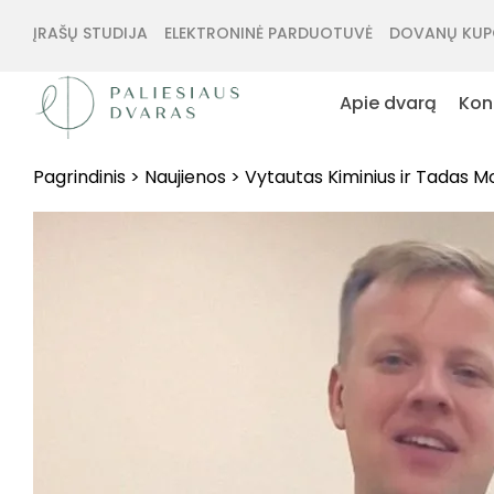
ĮRAŠŲ STUDIJA
ELEKTRONINĖ PARDUOTUVĖ
DOVANŲ KUP
Apie dvarą
Kon
Pagrindinis
>
Naujienos
>
Vytautas Kiminius ir Tadas Mot