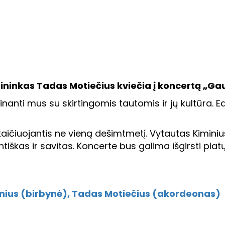
ninkas Tadas Motiečius kviečia į koncertą „Gaubl
dinanti mus su skirtingomis tautomis ir jų kultūra. E
kaičiuojantis ne vieną dešimtmetį. Vytautas Kiminiu
tiškas ir savitas. Koncerte bus galima išgirsti plat
minius (birbynė), Tadas Motiečius (akordeonas)