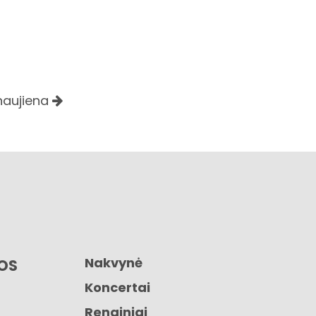
 naujiena
Nakvynė
GOS
Koncertai
Renginiai