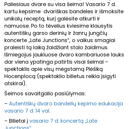
Paliesiaus dvare su visa šeima! Vasario 7 d.
kartu kepsime dvariškas bandeles ir išmoksite
unikalų receptą, kurį galėsite atkurti ir
namuose. Po to tėvelius kviesime klausytis
autentiškų garso derinių ir žanrų jungčių
koncerte „Late Junctions“, o vaikus smagiai
praleisti tą laiką žaidžiant stalo žaidimus.
Išmiegojus jaukiuose dvaro kambariuose lauks
dar viena ypatinga patirtis visai šeimai –
spektaklis apie visų mėgstamą Plėšiką
Hocenplocą (spektaklio bilietus reikia įsigyti
atskirai).
Šeimos savaitgalio pasiūlymas:
–
Autentiškų dvaro bandelių kepimo edukacija
vasario 7 d. 14 val.
– Bilietai į
vasario 7 d. koncertą „Late
Junctions“