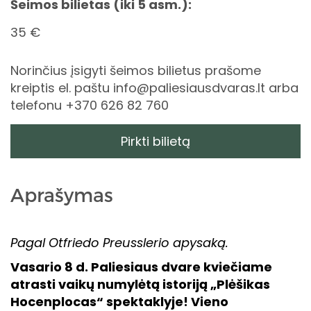
Šeimos bilietas (iki 5 asm.):
35 €
Norinčius įsigyti šeimos bilietus prašome
kreiptis el. paštu info@paliesiausdvaras.lt arba
telefonu +370 626 82 760
Pirkti bilietą
Aprašymas
Pagal Otfriedo Preusslerio apysaką.
Vasario 8 d. Paliesiaus dvare kviečiame
atrasti vaikų numylėtą istoriją „Plėšikas
Hocenplocas“ spektaklyje! Vieno