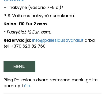
– 1 nakvynė (vasario 7–8 d.)*
P. S. Vaikams nakvynė nemokama.
Kaina: 110 Eur 2 asm.
* Pusryčiai: 12 Eur. asm.
Rezervacija:
info@paliesiausdvaras.lt
arba
tel. +370 626 82 760.
MENIU
Pilną Paliesiaus dvaro restorano meniu galite
pamatyti
čia
.