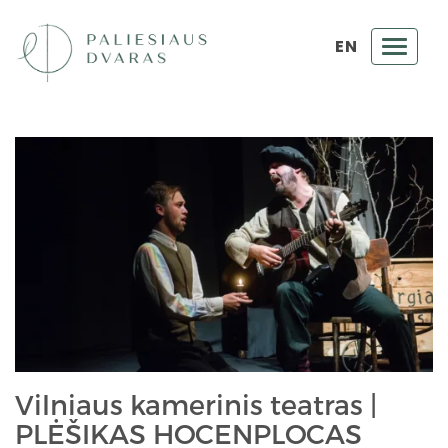
EN
Toggl
navig
Vilniaus kamerinis teatras |
PLĖŠIKAS HOCENPLOCAS