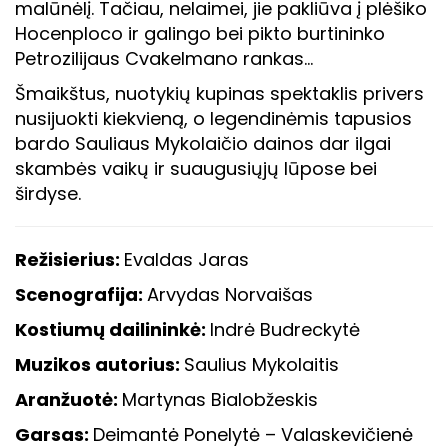
malūnėlį. Tačiau, nelaimei, jie pakliūva į plėšiko
Hocenploco ir galingo bei pikto burtininko
Petrozilijaus Cvakelmano rankas…
Šmaikštus, nuotykių kupinas spektaklis privers
nusijuokti kiekvieną, o legendinėmis tapusios
bardo Sauliaus Mykolaičio dainos dar ilgai
skambės vaikų ir suaugusiųjų lūpose bei
širdyse.
Režisierius:
Evaldas Jaras
Scenografija:
Arvydas Norvaišas
Kostiumų dailininkė:
Indrė Budreckytė
Muzikos autorius:
Saulius Mykolaitis
Aranžuotė:
Martynas Bialobžeskis
Garsas:
Deimantė Ponelytė – Valaskevičienė