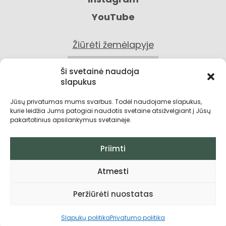
YouTube
Žiūrėti žemėlapyje
KONTAKTAI
Ši svetainė naudoja
slapukus
Jūsų privatumas mums svarbus. Todėl naudojame slapukus,
kurie leidžia Jums patogiai naudotis svetaine atsižvelgiant į Jūsų
pakartotinius apsilankymus svetainėje.
Priimti
Privatumo politika
Atmesti
Grąžinimo sąlygos
Peržiūrėti nuostatas
Pirkimo taisyklės ir sąlygos
Visos teisės saugomos © 2026
Slapukų politika
Privatumo politika