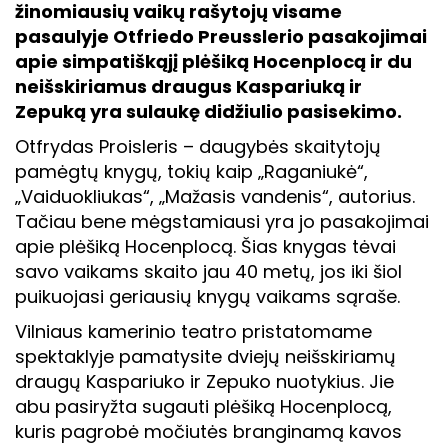
žinomiausių vaikų rašytojų visame
pasaulyje Otfriedo Preusslerio pasakojimai
apie simpatiškąjį plėšiką Hocenplocą ir du
neišskiriamus draugus Kaspariuką ir
Zepuką yra sulaukę didžiulio pasisekimo.
Otfrydas Proisleris – daugybės skaitytojų
pamėgtų knygų, tokių kaip „Raganiukė“,
„Vaiduokliukas“, „Mažasis vandenis“, autorius.
Tačiau bene mėgstamiausi yra jo pasakojimai
apie plėšiką Hocenplocą. Šias knygas tėvai
savo vaikams skaito jau 40 metų, jos iki šiol
puikuojasi geriausių knygų vaikams sąraše.
Vilniaus kamerinio teatro pristatomame
spektaklyje pamatysite dviejų neišskiriamų
draugų Kaspariuko ir Zepuko nuotykius. Jie
abu pasiryžta sugauti plėšiką Hocenplocą,
kuris pagrobė močiutės branginamą kavos