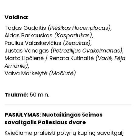
Vaidina:
Tadas Gudaitis
(Plėšikas Hocenplocas)
,
Aidas Barkauskas
(Kaspariukas)
,
Paulius Valaskevičius
(Zepukas)
,
Justas Vanagas
(Petrozilijus Cvakelmanas)
,
Marta Lipčienė / Renata Kutinaitė
(Varlė, Fėja
Amarilė)
,
Vaiva Markelytė
(Močiutė)
Trukmė:
50 min.
PASIŪLYMAS: Nuotaikingas šeimos
savaitgalis Paliesiaus dvare
Kviečiame praleisti potyrių kupiną savaitgalį