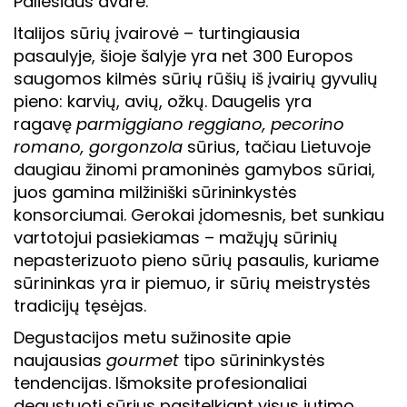
Paliesiaus dvare.
Italijos sūrių įvairovė – turtingiausia
pasaulyje, šioje šalyje yra net 300 Europos
saugomos kilmės sūrių rūšių iš įvairių gyvulių
pieno: karvių, avių, ožkų. Daugelis yra
ragavę
parmiggiano reggiano, pecorino
romano, gorgonzola
sūrius, tačiau Lietuvoje
daugiau žinomi pramoninės gamybos sūriai,
juos gamina milžiniški sūrininkystės
konsorciumai. Gerokai įdomesnis, bet sunkiau
vartotojui pasiekiamas – mažųjų sūrinių
nepasterizuoto pieno sūrių pasaulis, kuriame
sūrininkas yra ir piemuo, ir sūrių meistrystės
tradicijų tęsėjas.
Degustacijos metu sužinosite apie
naujausias
gourmet
tipo sūrininkystės
tendencijas. Išmoksite profesionaliai
degustuoti sūrius pasitelkiant visus jutimo