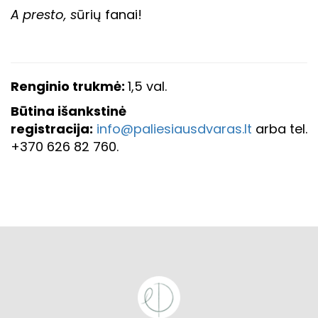
A presto, s
ūrių fanai!
Renginio trukmė:
1,5 val.
Būtina išankstinė
registracija:
info@paliesiausdvaras.lt
arba tel.
+370 626 82 760.