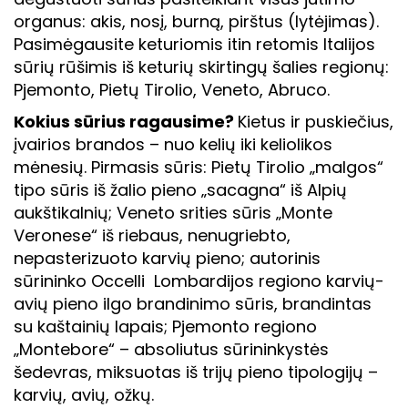
organus: akis, nosį, burną, pirštus (lytėjimas).
Pasimėgausite keturiomis itin retomis Italijos
sūrių rūšimis iš keturių skirtingų šalies regionų:
Pjemonto, Pietų Tirolio, Veneto, Abruco.
Kokius sūrius ragausime?
Kietus ir puskiečius,
įvairios brandos – nuo kelių iki keliolikos
mėnesių. Pirmasis sūris: Pietų Tirolio „malgos“
tipo sūris iš žalio pieno „sacagna“ iš Alpių
aukštikalnių; Veneto srities sūris „Monte
Veronese“ iš riebaus, nenugriebto,
nepasterizuoto karvių pieno; autorinis
sūrininko Occelli Lombardijos regiono karvių-
avių pieno ilgo brandinimo sūris, brandintas
su kaštainių lapais; Pjemonto regiono
„Montebore“ – absoliutus sūrininkystės
šedevras, miksuotas iš trijų pieno tipologijų –
karvių, avių, ožkų.