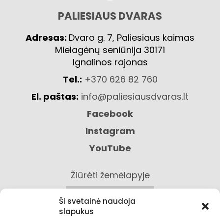
PALIESIAUS DVARAS
Adresas:
Dvaro g. 7, Paliesiaus kaimas
Mielagėnų seniūnija 30171
Ignalinos rajonas
Tel.:
+370 626 82 760
El. paštas:
info@paliesiausdvaras.lt
Facebook
Instagram
YouTube
Žiūrėti žemėlapyje
KONTAKTAI
Ši svetainė naudoja
slapukus