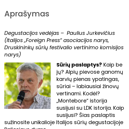
Aprašymas
Degustacijos vedėjas – Paulius Jurkevičius
(Italijos „Foreign Press“ asociacijos narys,
Druskininkų sūrių festivalio vertinimo komisijos
narys)
Sūrių paslaptys?
Kaip be
jų? Alpių pievose ganomų
karvių pienas ypatingas,
sūriai – labiausiai žinovų
vertinami. Kodėl?
„Montebore“ istorija
susijusi su LDK istorija. Kaip
susijusi? Šias paslaptis
sužinosite unikalioje Italijos sūrių degustacijoje