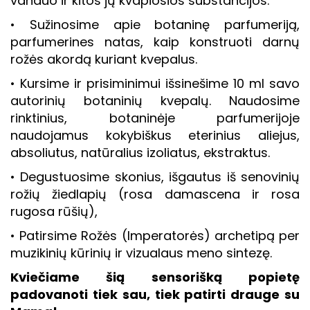
vanduo ir kitos jų kvapiosios substancijos.
• Sužinosime apie botaninę parfumeriją,
parfumerines natas, kaip konstruoti darnų
rožės akordą kuriant kvepalus.
• Kursime ir prisiminimui išsinešime 10 ml savo
autorinių botaninių kvepalų. Naudosime
rinktinius, botaninėje parfumerijoje
naudojamus kokybiškus eterinius aliejus,
absoliutus, natūralius izoliatus, ekstraktus.
• Degustuosime skonius, išgautus iš senovinių
rožių žiedlapių (rosa damascena ir rosa
rugosa rūšių),
• Patirsime Rožės (Imperatorės) archetipą per
muzikinių kūrinių ir vizualaus meno sintezę.
Kviečiame šią sensorišką popietę
padovanoti tiek sau, tiek patirti drauge su