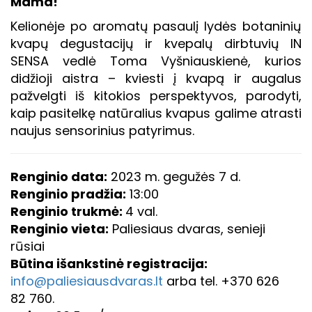
Mama!
Kelionėje po aromatų pasaulį lydės botaninių
kvapų degustacijų ir kvepalų dirbtuvių IN
SENSA vedlė Toma Vyšniauskienė, kurios
didžioji aistra – kviesti į kvapą ir augalus
pažvelgti iš kitokios perspektyvos, parodyti,
kaip pasitelkę natūralius kvapus galime atrasti
naujus sensorinius patyrimus.
Renginio data:
2023 m. gegužės 7 d.
Renginio pradžia:
13:00
Renginio trukmė:
4 val.
Renginio vieta:
Paliesiaus dvaras, senieji
rūsiai
Būtina išankstinė registracija:
info@paliesiausdvaras.lt
arba tel. +370 626
82 760.