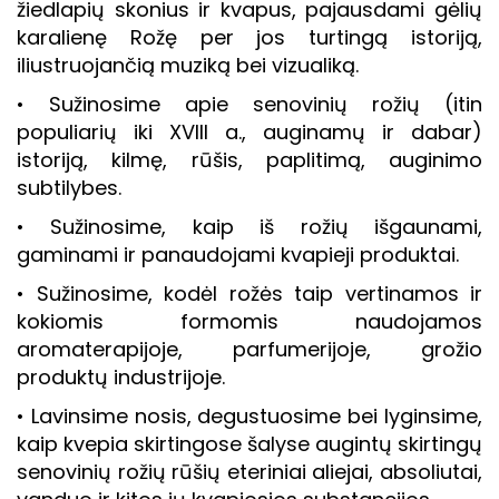
žiedlapių skonius ir kvapus, pajausdami gėlių
karalienę Rožę per jos turtingą istoriją,
iliustruojančią muziką bei vizualiką.
• Sužinosime apie senovinių rožių (itin
populiarių iki XVIII a., auginamų ir dabar)
istoriją, kilmę, rūšis, paplitimą, auginimo
subtilybes.
• Sužinosime, kaip iš rožių išgaunami,
gaminami ir panaudojami kvapieji produktai.
• Sužinosime, kodėl rožės taip vertinamos ir
kokiomis formomis naudojamos
aromaterapijoje, parfumerijoje, grožio
produktų industrijoje.
• Lavinsime nosis, degustuosime bei lyginsime,
kaip kvepia skirtingose šalyse augintų skirtingų
senovinių rožių rūšių eteriniai aliejai, absoliutai,