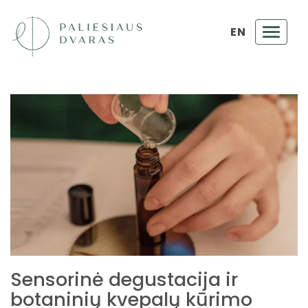
EN
Toggl
navig
Sensorinė degustacija ir
botaninių kvepalų kūrimo