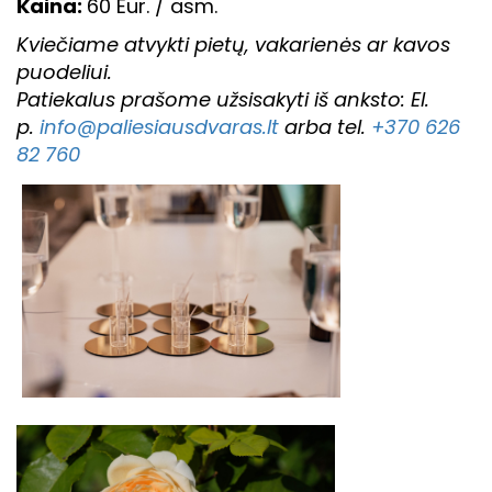
Kaina:
60 Eur. / asm.
Kviečiame atvykti pietų, vakarienės ar kavos
puodeliui.
Patiekalus prašome užsisakyti iš anksto:
El.
p.
info@paliesiausdvaras.lt
arba tel.
+370 626
82 760