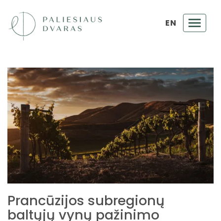
EN
Toggl
navig
Prancūzijos subregionų
baltųjų vynų pažinimo