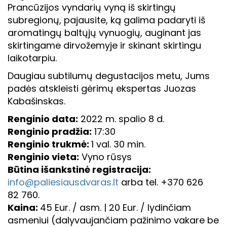
Prancūzijos vyndarių vyną iš skirtingų
subregionų, pajausite, ką galima padaryti iš
aromatingų baltųjų vynuogių, auginant jas
skirtingame dirvožemyje ir skinant skirtingu
laikotarpiu.
Daugiau subtilumų degustacijos metu, Jums
padės atskleisti gėrimų ekspertas Juozas
Kabašinskas.
Renginio data:
2022 m. spalio 8 d.
Renginio pradžia:
17:30
Renginio trukmė:
1 val. 30 min.
Renginio vieta:
Vyno rūsys
Būtina išankstinė registracija:
info@paliesiausdvaras.lt
arba tel. +370 626
82 760.
Kaina:
45 Eur. / asm. | 20 Eur. / lydinčiam
asmeniui (dalyvaujančiam pažinimo vakare be