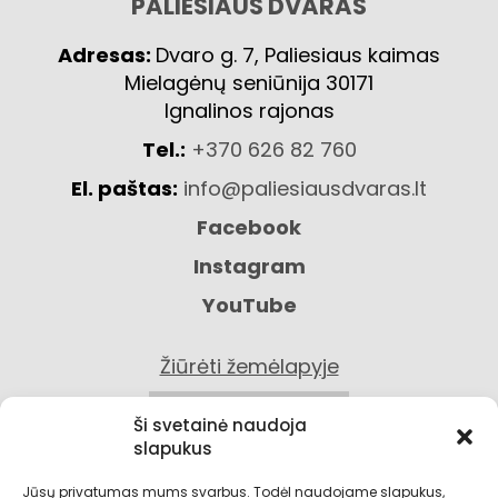
PALIESIAUS DVARAS
Adresas:
Dvaro g. 7, Paliesiaus kaimas
Mielagėnų seniūnija 30171
Ignalinos rajonas
Tel.:
+370 626 82 760
El. paštas:
info@paliesiausdvaras.lt
Facebook
Instagram
YouTube
Žiūrėti žemėlapyje
KONTAKTAI
Ši svetainė naudoja
slapukus
Jūsų privatumas mums svarbus. Todėl naudojame slapukus,