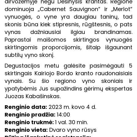
dirvožemyje negu Dešinysis krantas. Regione
dominuoja „Cabernet Sauvignon“ ir „Merlot“
vynuogės, o vyne yra daugiau taninų, tad
skonis būna kiek stipresnis, rūgštesnis, o pats
vynas dažniausiai ilgiau brandinamas.
Paprastai maišomos skirtingos vynuogės
skirtingomis proporcijomis, šitaip išgaunant
subtilų vyno skonį.
Degustacijos metu galėsite pasimėgauti 5
skirtingais Kairiojo Bordo kranto raudonaisiais
vynais. Su šio regiono vyno skoniais ir
ypatybėmis Jus supažindins gėrimų ekspertas
Juozas Kabašinskas.
Renginio data:
2023 m. kovo 4 d.
Renginio pradžia:
14:00
Renginio trukmė:
1 val. 30 min.
Renginio vieta:
Dvaro vyno rūsys