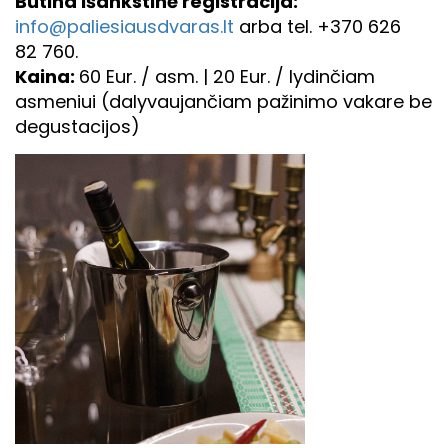
Būtina išankstinė registracija:
info@paliesiausdvaras.lt
arba tel. +370 626
82 760.
Kaina:
60 Eur. / asm. | 20 Eur. / lydinčiam
asmeniui (dalyvaujančiam pažinimo vakare be
degustacijos)