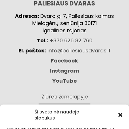
PALIESIAUS DVARAS
Adresas:
Dvaro g. 7, Paliesiaus kaimas
Mielagėnų seniūnija 30171
Ignalinos rajonas
Tel.:
+370 626 82 760
El. paštas:
info@paliesiausdvaras.lt
Facebook
Instagram
YouTube
Žiūrėti žemėlapyje
KONTAKTAI
Ši svetainė naudoja
slapukus