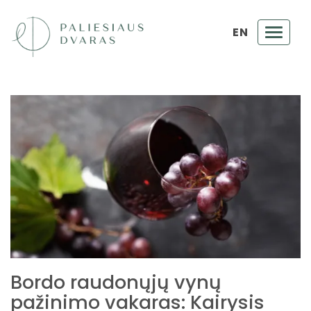
EN
Toggl
navig
Bordo raudonųjų vynų
pažinimo vakaras: Kairysis