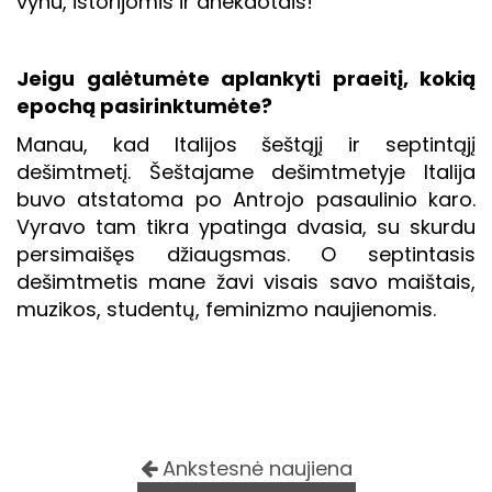
vynu, istorijomis ir anekdotais!
Jeigu galėtumėte aplankyti praeitį, kokią
epochą pasirinktumėte?
Manau, kad Italijos šeštąjį ir septintąjį
dešimtmetį. Šeštajame dešimtmetyje Italija
buvo atstatoma po Antrojo pasaulinio karo.
Vyravo tam tikra ypatinga dvasia, su skurdu
persimaišęs džiaugsmas. O septintasis
dešimtmetis mane žavi visais savo maištais,
muzikos, studentų, feminizmo naujienomis.
Ankstesnė naujiena