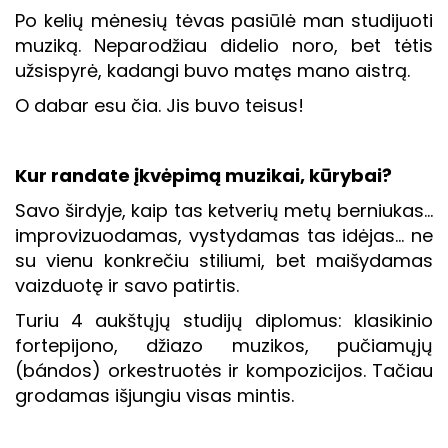
Po kelių mėnesių tėvas pasiūlė man studijuoti
muziką. Neparodžiau didelio noro, bet tėtis
užsispyrė, kadangi buvo matęs mano aistrą.
O dabar esu čia. Jis buvo teisus!
Kur randate įkvėpimą muzikai, kūrybai?
Savo širdyje, kaip tas ketverių metų berniukas…
improvizuodamas, vystydamas tas idėjas… ne
su vienu konkrečiu stiliumi, bet maišydamas
vaizduotę ir savo patirtis.
Turiu 4 aukštųjų studijų diplomus: klasikinio
fortepijono, džiazo muzikos, pučiamųjų
(bándos) orkestruotės ir kompozicijos. Tačiau
grodamas išjungiu visas mintis.