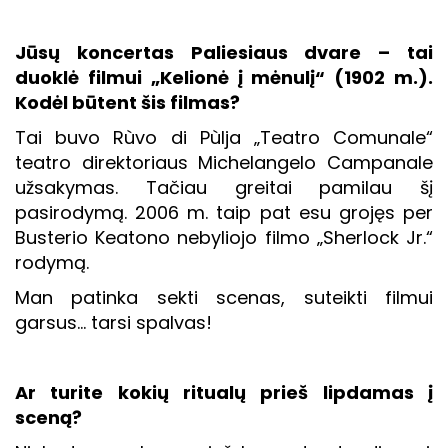
Jūsų koncertas Paliesiaus dvare – tai
duoklė filmui „Kelionė į mėnulį“ (1902 m.).
Kodėl būtent šis filmas?
Tai buvo Rùvo di Pùlja „Teatro Comunale“
teatro direktoriaus Michelangelo Campanale
užsakymas. Tačiau greitai pamilau šį
pasirodymą. 2006 m. taip pat esu grojęs per
Busterio Keatono nebyliojo filmo „Sherlock Jr.“
rodymą.
Man patinka sekti scenas, suteikti filmui
garsus… tarsi spalvas!
Ar turite kokių ritualų prieš lipdamas į
sceną?