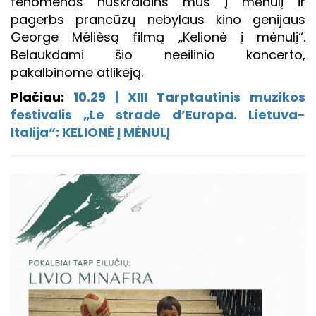
fenomenas nuskraidins mus į mėnulį ir
pagerbs prancūzų nebylaus kino genijaus
George Mélièsą filmą „Kelionė į mėnulį“.
Belaukdami šio neeilinio koncerto,
pakalbinome atlikėją.
Plačiau:
10.29 | XIII Tarptautinis muzikos
festivalis „Le strade d’Europa. Lietuva-
Italija“: KELIONĖ Į MĖNULĮ