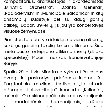
kompozitorius, aranžuotojas ir akordeonistas
„MinAfric Orchestra“, „Canto General“,
„Radiodervish“ ir „Municipale Balcanica“ ir kitų
ansamblių sudėtyje bei su daug garsių
atlikėjų. Dabar, 39-erių, jis jau yra koncertavęs
visuose žemynuose.
Pianistas taip pat yra išleidęs ne vieną albumą,
sukūręs garsinių takelių keliems filmams. Šiuo
metu dėsto fortepijono atlikimo meną (džiazo
specialybę) Piccini muzikos konservatorijoje
Baryje.
Spalio 29 d. Livio Minafra atvyksta į Paliesiaus
dvarą ir pasirodys priešpaskutiniame XIII
Tarptautinio muzikos festivalio „Le strade
d’Europa. Lietuva-Italija“ koncerte „Kelionė į
mėnulį“. Ore sklandančiomis improvizacijomis
ir modalinėmis harmonijomis, džiazo