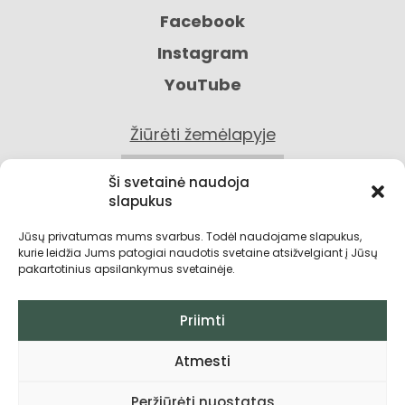
Facebook
Instagram
YouTube
Žiūrėti žemėlapyje
KONTAKTAI
Ši svetainė naudoja
slapukus
Jūsų privatumas mums svarbus. Todėl naudojame slapukus,
kurie leidžia Jums patogiai naudotis svetaine atsižvelgiant į Jūsų
pakartotinius apsilankymus svetainėje.
Priimti
Privatumo politika
Atmesti
Grąžinimo sąlygos
Peržiūrėti nuostatas