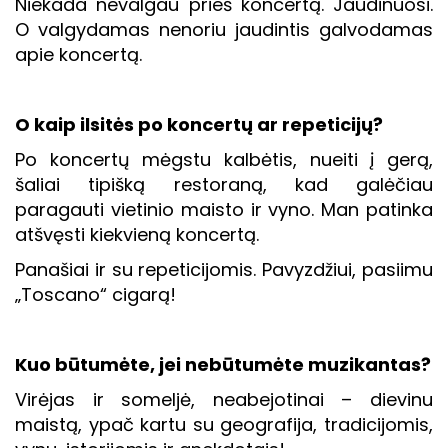
Niekada nevalgau prieš koncertą. Jaudinuosi.
O valgydamas nenoriu jaudintis galvodamas
apie koncertą.
O kaip ilsitės po koncertų ar repeticijų?
Po koncertų mėgstu kalbėtis, nueiti į gerą,
šaliai tipišką restoraną, kad galėčiau
paragauti vietinio maisto ir vyno. Man patinka
atšvęsti kiekvieną koncertą.
Panašiai ir su repeticijomis. Pavyzdžiui, pasiimu
„Toscano“ cigarą!
Kuo būtumėte, jei nebūtumėte muzikantas?
Virėjas ir someljė, neabejotinai – dievinu
maistą, ypač kartu su geografija, tradicijomis,