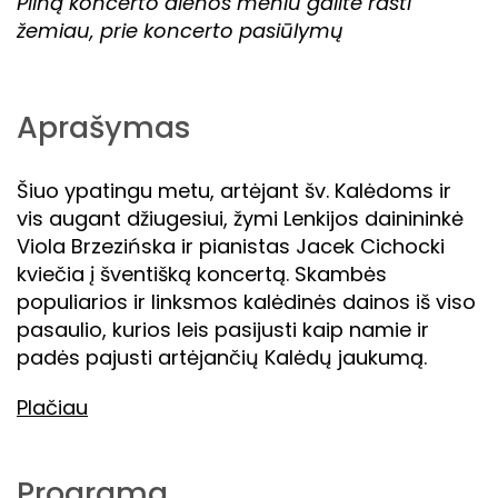
Pilną koncerto dienos meniu galite rasti
žemiau, prie koncerto pasiūlymų
Aprašymas
Šiuo ypatingu metu, artėjant šv. Kalėdoms ir
vis augant džiugesiui, žymi Lenkijos dainininkė
Viola Brzezińska ir pianistas Jacek Cichocki
kviečia į šventišką koncertą. Skambės
populiarios ir linksmos kalėdinės dainos iš viso
pasaulio, kurios leis pasijusti kaip namie ir
padės pajusti artėjančių Kalėdų jaukumą.
Plačiau
Programa