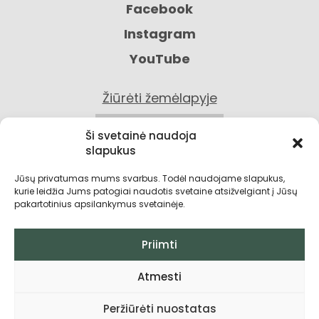
Facebook
Instagram
YouTube
Žiūrėti žemėlapyje
KONTAKTAI
Ši svetainė naudoja
slapukus
Jūsų privatumas mums svarbus. Todėl naudojame slapukus,
kurie leidžia Jums patogiai naudotis svetaine atsižvelgiant į Jūsų
pakartotinius apsilankymus svetainėje.
Priimti
Privatumo politika
Atmesti
Grąžinimo sąlygos
Peržiūrėti nuostatas
Pirkimo taisyklės ir sąlygos