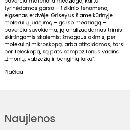
paverčia materialia medžiaga, kartu
tyrinėdamas garso – fizikinio fenomeno,
elgsenas erdvėje. Grisey'us šiame kūrinyje
molekulių judėjimą – garso medžiagą –
paverčia suvokiama, ją analizuodamas trimis
skirtingomis skalėmis: žmogaus akimis, per
molekulinį mikroskopą, arba atitoldamas, tarsi
per teleskopą, ką pats kompozitorius vadina
„žmonių, vabzdžių ir banginių laiku“.
Plačiau
Naujienos