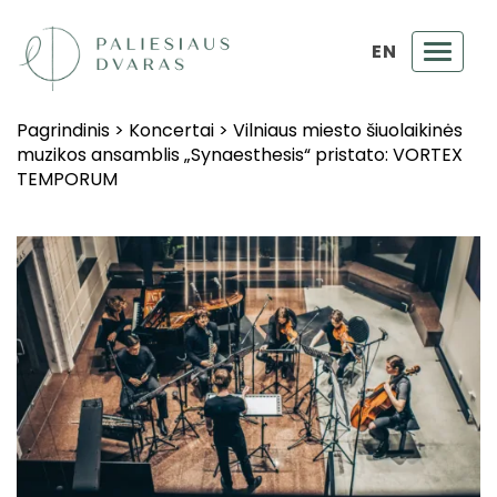
EN
Toggl
navig
Pagrindinis
>
Koncertai
>
Vilniaus miesto šiuolaikinės
muzikos ansamblis „Synaesthesis“ pristato: VORTEX
TEMPORUM