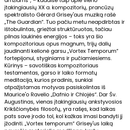
amžiams“, – kadaise taip apie vieno
įtakingiausių XX a. kompozitorių, prancūzų
spektralisto Gérard Grisey'aus muziką rašė
„The Guardian“. Tuo pačiu metu neapdirbtas ir
ištobulintas, griežtai struktūruotas, tačiau
pilnas laukinės energijos – toks yra šio
kompozitoriaus opus magnum, trijų dalių
jaudinanti kelionė garsu „Vortex Temporum“
fortepijonui, styginiams ir pučiamiesiems.
Kūrinys – savotiškas kompozitoriaus
testamentas, garso ir laiko formatų
meditacija, kurios pradinis, sunkiai
atpažįstamas motyvas pasiskolintas iš
Maurice'o Ravelio „Dafnio ir Chlojės“. Dar Šv.
Augustinas, vienas įtakingiausių ankstyvosios
Krikščionybės filosofų, yra rašęs, kad laikas
pats save įrodo tol, kol kažkas imasi bandyti jį
įžodinti. „Vortex temporum“ Grisey'us laiką