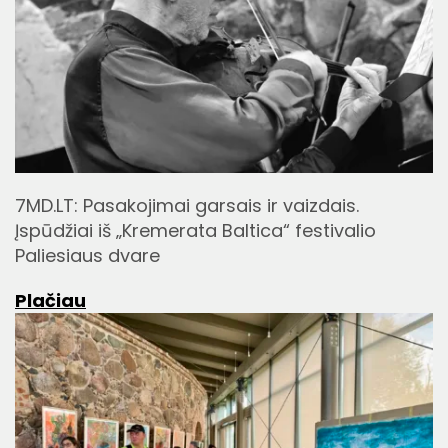
7MD.LT: Pasakojimai garsais ir vaizdais.
Įspūdžiai iš „Kremerata Baltica“ festivalio
Paliesiaus dvare
Plačiau