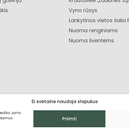
 galerija
Krautuvėlė „Laukinės žą
škis
Vyno rūsys
Lankytinos vietos šalia 
Nuoma renginiams
Nuoma šventėms
Ši svetainė naudoja slapukus
leidžia Jums
lankymus
Priimti
Privatumo politika
Grąžinimo sąlygo