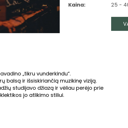
Kaina:
25 - 4
V
pavadino „tikru vunderkindu“.
 balsą ir išsiskiriančią muzikinę viziją.
adžių studijavo džiazą ir vėliau perėjo prie
ektikos jo atlikimo stiliui.