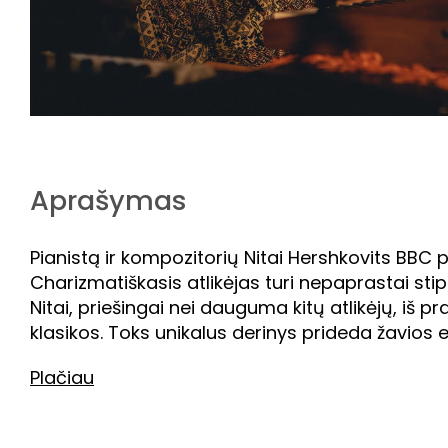
Aprašymas
Pianistą ir kompozitorių Nitai Hershkovits BBC 
Charizmatiškasis atlikėjas turi nepaprastai stiprų
Nitai, priešingai nei dauguma kitų atlikėjų, iš pr
klasikos. Toks unikalus derinys prideda žavios ekl
Plačiau