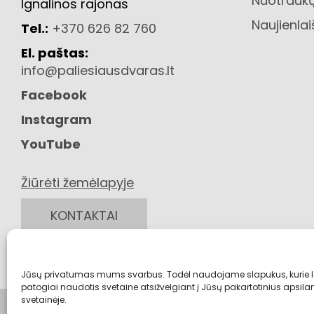
Nuotraukų
Ignalinos rajonas
Naujienlai
Tel.:
+370 626 82 760
El. paštas:
info@paliesiausdvaras.lt
Facebook
Instagram
YouTube
Žiūrėti žemėlapyje
KONTAKTAI
Jūsų privatumas mums svarbus. Todėl naudojame slapukus, kurie 
patogiai naudotis svetaine atsižvelgiant į Jūsų pakartotinius apsi
svetainėje.