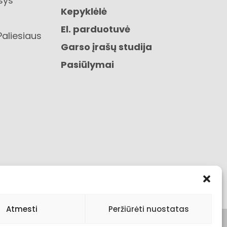
sys“
Kepyklėlė
El. parduotuvė
Paliesiaus
Garso įrašų studija
Pasiūlymai
Atmesti
Peržiūrėti nuostatas
s
Pirkimo taisyklės ir sąlygos
Visos teisės