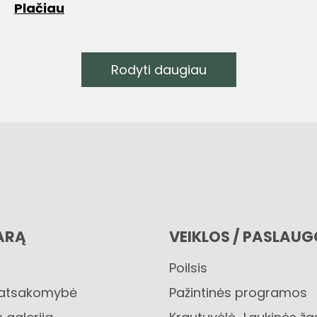
Plačiau
Rodyti daugiau
ARĄ
VEIKLOS / PASLAU
Poilsis
 atsakomybė
Pažintinės programos