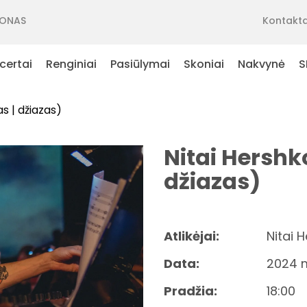
ONAS
Kontakta
certai
Renginiai
Pasiūlymai
Skoniai
Nakvynė
S
as | džiazas)
Nitai Hershko
džiazas)
Atlikėjai:
Nitai 
Data:
2024 m
Pradžia:
18:00