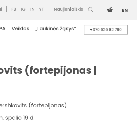
i
FB
IG
IN
YT
Naujienlaiškis
EN
PA
Veiklos
„Laukinės žąsys“
+370 626 82 760
vits (fortepijonas |
Hershkovits (fortepijonas)
. spalio 19 d.