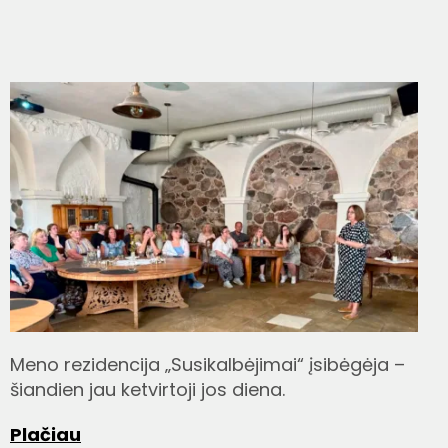
Meno rezidencija „Susikalbėjimai“ įsibėgėja –
šiandien jau ketvirtoji jos diena.
Plačiau