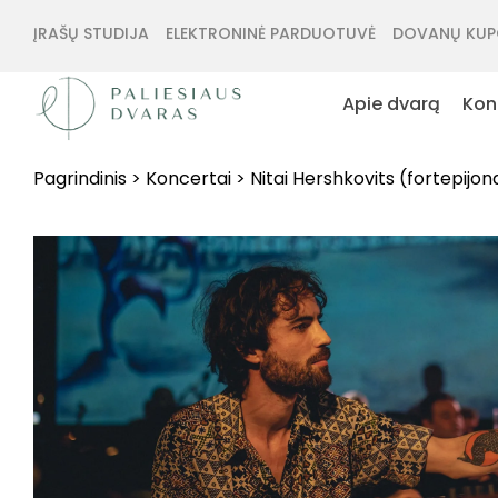
ĮRAŠŲ STUDIJA
ELEKTRONINĖ PARDUOTUVĖ
DOVANŲ KUP
Apie dvarą
Kon
Pagrindinis
>
Koncertai
>
Nitai Hershkovits (fortepijon