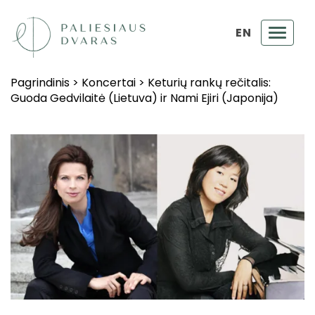
EN
Toggl
navig
Pagrindinis
>
Koncertai
>
Keturių rankų rečitalis:
Guoda Gedvilaitė (Lietuva) ir Nami Ejiri (Japonija)