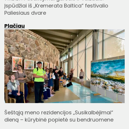
Įspūdžiai iš „Kremerata Baltica“ festivalio
Paliesiaus dvare
Plačiau
Šeštąją meno rezidencijos „Susikalbėjimai“
dieną – kūrybinė popietė su bendruomene