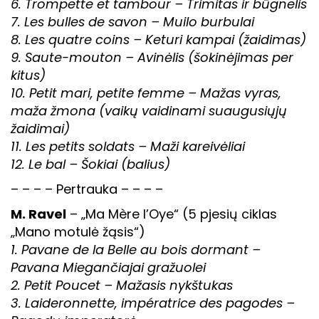
6. Trompette et tambour – Trimitas ir būgnelis
7. Les bulles de savon – Muilo burbulai
8. Les quatre coins – Keturi kampai (žaidimas)
9. Saute-mouton – Avinėlis (šokinėjimas per
kitus)
10. Petit mari, petite femme – Mažas vyras,
maža žmona (vaikų vaidinami suaugusiųjų
žaidimai)
11. Les petits soldats – Maži kareivėliai
12. Le bal – Šokiai (balius)
– – – – Pertrauka – – – –
M. Ravel
– „Ma Mère l’Oye“ (5 pjesių ciklas
„Mano motulė žąsis“)
1. Pavane de la Belle au bois dormant –
Pavana Miegančiajai gražuolei
2. Petit Poucet – Mažasis nykštukas
3. Laideronnette, impératrice des pagodes –