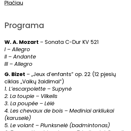
Plačiau
Programa
W. A. Mozart
– Sonata C-Dur KV 521
I – Allegro
II – Andante
III – Allegro
G. Bizet
– „Jeux d’enfants“ op. 22 (12 pjesių
ciklas „Vaikų žaidimai“)
1. L’escarpolette – Supynė
2. La toupie – Vilkelis
3. La poupée – Lėlė
4. Les chevaux de bois – Mediniai arkliukai
(karuselė)
5. Le volant – Plunksnelė (badmintonas)