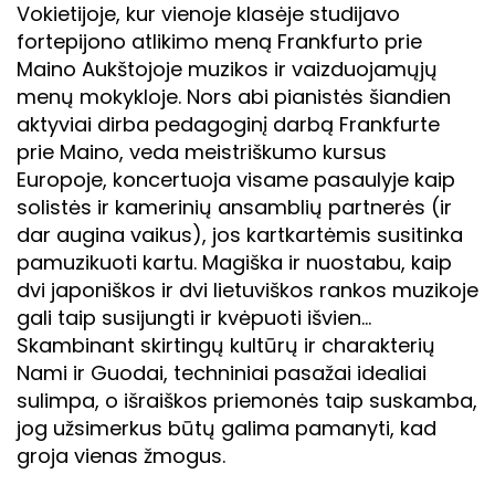
Vokietijoje, kur vienoje klasėje studijavo
fortepijono atlikimo meną Frankfurto prie
Maino Aukštojoje muzikos ir vaizduojamųjų
menų mokykloje. Nors abi pianistės šiandien
aktyviai dirba pedagoginį darbą Frankfurte
prie Maino, veda meistriškumo kursus
Europoje, koncertuoja visame pasaulyje kaip
solistės ir kamerinių ansamblių partnerės (ir
dar augina vaikus), jos kartkartėmis susitinka
pamuzikuoti kartu. Magiška ir nuostabu, kaip
dvi japoniškos ir dvi lietuviškos rankos muzikoje
gali taip susijungti ir kvėpuoti išvien...
Skambinant skirtingų kultūrų ir charakterių
Nami ir Guodai, techniniai pasažai idealiai
sulimpa, o išraiškos priemonės taip suskamba,
jog užsimerkus būtų galima pamanyti, kad
groja vienas žmogus.