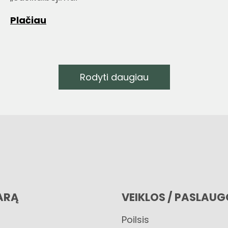
Plačiau
Rodyti daugiau
ARĄ
VEIKLOS / PASLAU
Poilsis