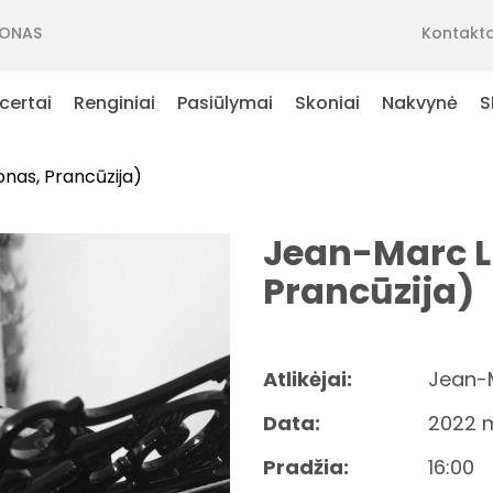
ONAS
Kontakta
certai
Renginiai
Pasiūlymai
Skoniai
Nakvynė
S
onas, Prancūzija)
Jean-Marc Lu
Prancūzija)
Atlikėjai:
Jean-M
Data:
2022 m
Pradžia:
16:00