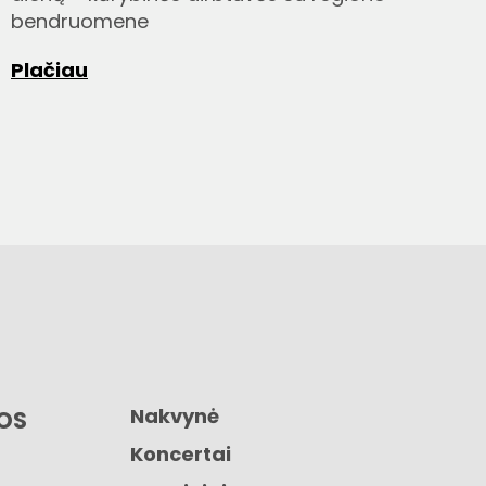
bendruomene
Plačiau
Nakvynė
GOS
Koncertai