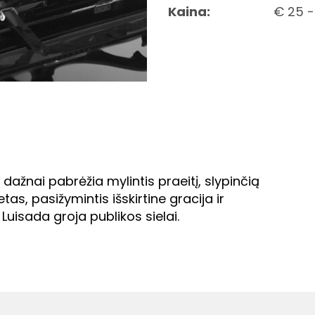
Kaina:
€ 25 -
dažnai pabrėžia mylintis praeitį, slypinčią
as, pasižymintis išskirtine gracija ir
Luisada groja publikos sielai.