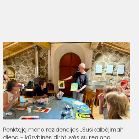
Penktąją meno rezidencijos „Susikalbėjimai“
dieną – kūrybinės dirbtuvės su regiono