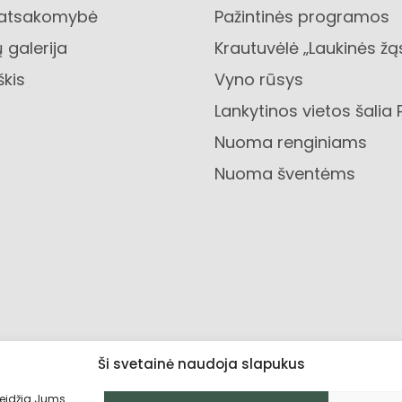
 atsakomybė
Pažintinės programos
 galerija
Krautuvėlė „Laukinės žą
škis
Vyno rūsys
Lankytinos vietos šalia 
Nuoma renginiams
Nuoma šventėms
Ši svetainė naudoja slapukus
leidžia Jums