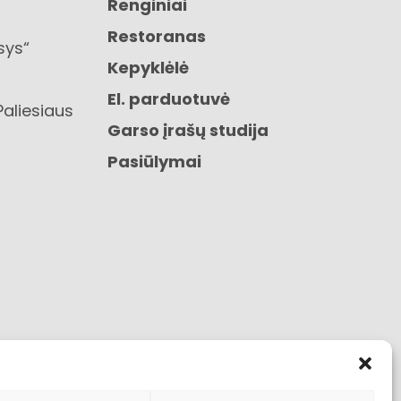
Renginiai
Restoranas
sys“
Kepyklėlė
El. parduotuvė
Paliesiaus
Garso įrašų studija
Pasiūlymai