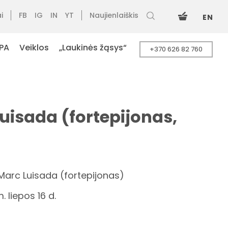
i
FB
IG
IN
YT
Naujienlaiškis
EN
PA
Veiklos
„Laukinės žąsys“
+370 626 82 760
isada (fortepijonas,
arc Luisada (fortepijonas)
. liepos 16 d.