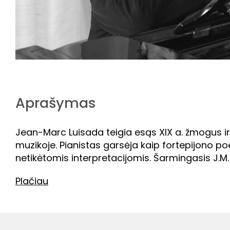
Aprašymas
Jean-Marc Luisada teigia esąs XIX a. žmogus ir 
muzikoje. Pianistas garsėja kaip fortepijono poet
netikėtomis interpretacijomis. Šarmingasis J.M. 
Plačiau