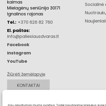
kaimas
Socialinė
Mielagėnų seniūnija 30171
Nuotraukų
Ignalinos rajonas
Naujienlai
Tel.:
+370 626 82 760
El. paštas:
info@paliesiausdvaras.lt
Facebook
Instagram
YouTube
Žiūrėti žemėlapyje
KONTAKTAI
Jūsų privatumas mums svarbus. Todėl naudojame slapukus, kurie 