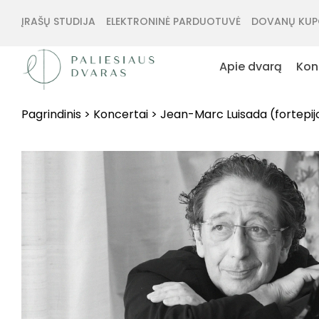
ĮRAŠŲ STUDIJA
ELEKTRONINĖ PARDUOTUVĖ
DOVANŲ KUP
Apie dvarą
Kon
Pagrindinis
>
Koncertai
>
Jean-Marc Luisada (fortepij