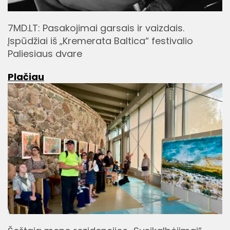
7MD.LT: Pasakojimai garsais ir vaizdais.
Įspūdžiai iš „Kremerata Baltica“ festivalio
Paliesiaus dvare
Plačiau