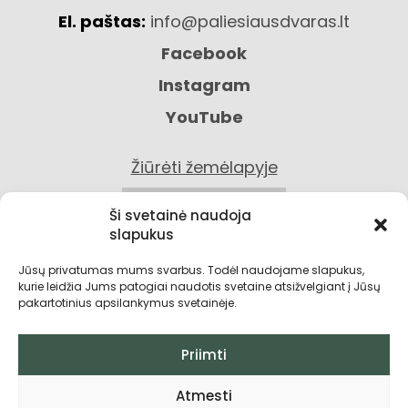
El. paštas:
info@paliesiausdvaras.lt
Facebook
Instagram
YouTube
Žiūrėti žemėlapyje
KONTAKTAI
Ši svetainė naudoja
slapukus
Jūsų privatumas mums svarbus. Todėl naudojame slapukus,
kurie leidžia Jums patogiai naudotis svetaine atsižvelgiant į Jūsų
pakartotinius apsilankymus svetainėje.
Priimti
Privatumo politika
Atmesti