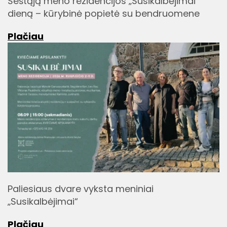
Šeštąją meno rezidencijos „Susikalbėjimai“
dieną – kūrybinė popietė su bendruomene
Plačiau
Paliesiaus dvare vyksta meniniai
„Susikalbėjimai“
Plačiau