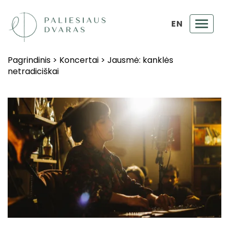
EN
Toggl
navig
Pagrindinis
>
Koncertai
>
Jausmė: kanklės
netradiciškai