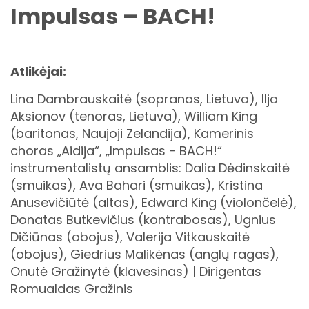
Impulsas – BACH!
Atlikėjai:
Lina Dambrauskaitė (sopranas, Lietuva), Ilja
Aksionov (tenoras, Lietuva), William King
(baritonas, Naujoji Zelandija), Kamerinis
choras „Aidija“, „Impulsas - BACH!“
instrumentalistų ansamblis: Dalia Dėdinskaitė
(smuikas), Ava Bahari (smuikas), Kristina
Anusevičiūtė (altas), Edward King (violončelė),
Donatas Butkevičius (kontrabosas), Ugnius
Dičiūnas (obojus), Valerija Vitkauskaitė
(obojus), Giedrius Malikėnas (anglų ragas),
Onutė Gražinytė (klavesinas) | Dirigentas
Romualdas Gražinis