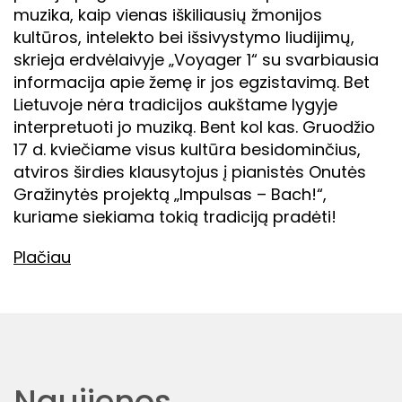
muzika, kaip vienas iškiliausių žmonijos
kultūros, intelekto bei išsivystymo liudijimų,
skrieja erdvėlaivyje „Voyager 1“ su svarbiausia
informacija apie žemę ir jos egzistavimą. Bet
Lietuvoje nėra tradicijos aukštame lygyje
interpretuoti jo muziką. Bent kol kas. Gruodžio
17 d. kviečiame visus kultūra besidominčius,
atviros širdies klausytojus į pianistės Onutės
Gražinytės projektą „Impulsas – Bach!“,
kuriame siekiama tokią tradiciją pradėti!
Plačiau
Naujienos