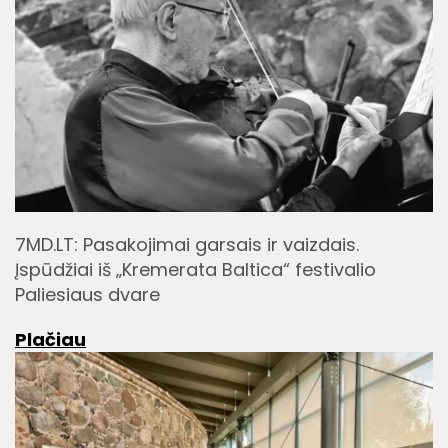
7MD.LT: Pasakojimai garsais ir vaizdais.
Įspūdžiai iš „Kremerata Baltica“ festivalio
Paliesiaus dvare
Plačiau