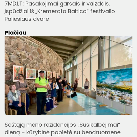
7MD.LT: Pasakojimai garsais ir vaizdais.
Įspūdžiai iš „Kremerata Baltica“ festivalio
Paliesiaus dvare
Plačiau
Šeštąją meno rezidencijos „Susikalbėjimai“
dieną – kūrybinė popietė su bendruomene