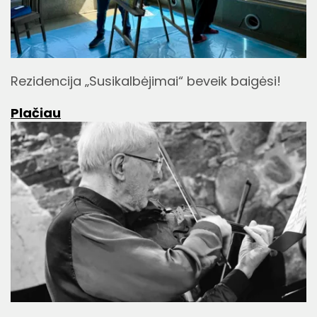
Rezidencija „Susikalbėjimai“ beveik baigėsi!
Plačiau