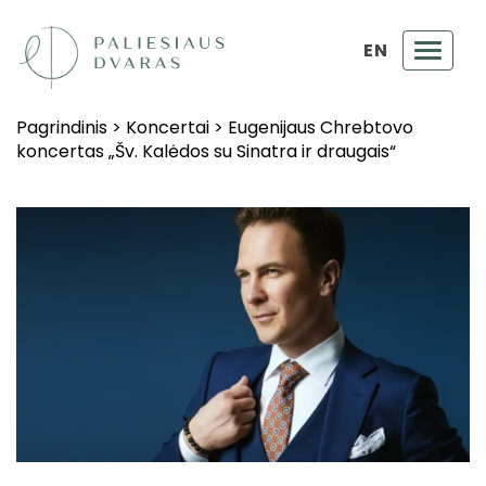
EN
Toggl
navig
Pagrindinis
>
Koncertai
>
Eugenijaus Chrebtovo
koncertas „Šv. Kalėdos su Sinatra ir draugais“