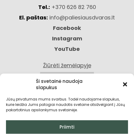
Tel.:
+370 626 82 760
El. paštas:
info@paliesiausdvaras.lt
Facebook
Instagram
YouTube
Žiūrėti žemėlapyje
KONTAKTAI
Ši svetainė naudoja
slapukus
Jūsų privatumas mums svarbus. Todėl naudojame slapukus,
kurie leidžia Jums patogiai naudotis svetaine atsižvelgiant į Jūsų
pakartotinius apsilankymus svetainėje.
Priimti