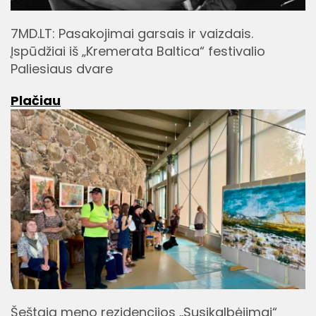
7MD.LT: Pasakojimai garsais ir vaizdais.
Įspūdžiai iš „Kremerata Baltica“ festivalio
Paliesiaus dvare
Plačiau
Šeštąją meno rezidencijos „Susikalbėjimai“