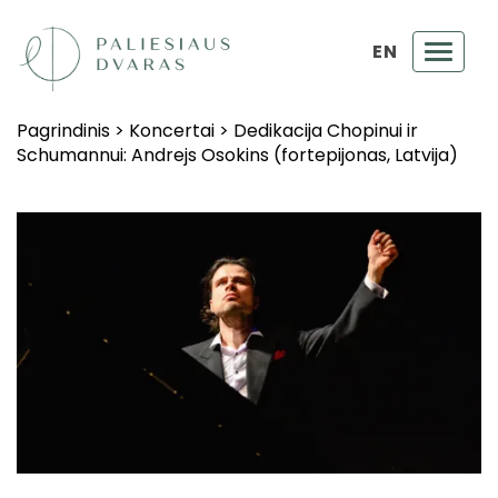
EN
Toggl
navig
Pagrindinis
>
Koncertai
>
Dedikacija Chopinui ir
Schumannui: Andrejs Osokins (fortepijonas, Latvija)