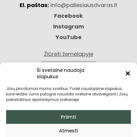
El. paštas:
info@paliesiausdvaras.lt
Facebook
Instagram
YouTube
Žiūrėti žemėlapyje
KONTAKTAI
Ši svetainė naudoja
slapukus
Jūsų privatumas mums svarbus. Todėl naudojame slapukus,
kurie leidžia Jums patogiai naudotis svetaine atsižvelgiant į Jūsų
pakartotinius apsilankymus svetainėje.
Priimti
Privatumo politika
Atmesti
Grąžinimo sąlygos