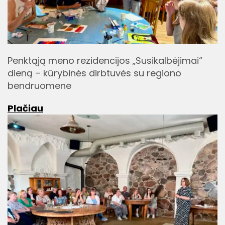
Penktąją meno rezidencijos „Susikalbėjimai“
dieną – kūrybinės dirbtuvės su regiono
bendruomene
Plačiau