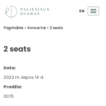
EN
Toggl
navig
Pagrindinis
>
Koncertai
>
2 seats
2 seats
Data:
2023 m. liepos 14 d.
Pradžia:
00:15