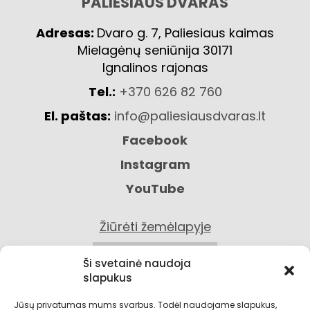
PALIESIAUS DVARAS
Adresas:
Dvaro g. 7, Paliesiaus kaimas
Mielagėnų seniūnija 30171
Ignalinos rajonas
Tel.:
+370 626 82 760
El. paštas:
info@paliesiausdvaras.lt
Facebook
Instagram
YouTube
Žiūrėti žemėlapyje
KONTAKTAI
Ši svetainė naudoja
slapukus
Jūsų privatumas mums svarbus. Todėl naudojame slapukus,