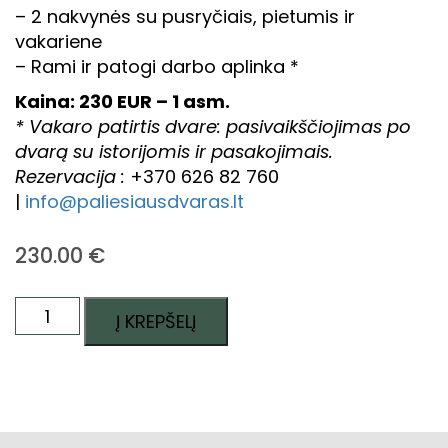
– 2 nakvynės su pusryčiais, pietumis ir
vakariene
– Rami ir patogi darbo aplinka *
Kaina: 230 EUR – 1 asm.
* Vakaro patirtis dvare: pasivaikščiojimas po
dvarą su istorijomis ir pasakojimais.
Rezervacija :
+370 626 82 760
|
info@paliesiausdvaras.lt
230.00
€
produkto
Į KREPŠELĮ
kiekis:
48
VAL.
TYLOS