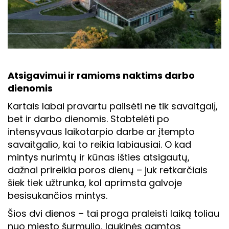
Atsigavimui ir ramioms naktims darbo
dienomis
Kartais labai pravartu pailsėti ne tik savaitgalį,
bet ir darbo dienomis. Stabtelėti po
intensyvaus laikotarpio darbe ar įtempto
savaitgalio, kai to reikia labiausiai. O kad
mintys nurimtų ir kūnas išties atsigautų,
dažnai prireikia poros dienų – juk retkarčiais
šiek tiek užtrunka, kol aprimsta galvoje
besisukančios mintys.
Šios dvi dienos – tai proga praleisti laiką toliau
nuo miesto šurmulio, laukinės gamtos