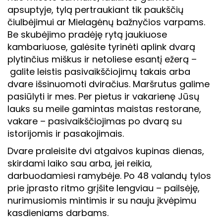
apsuptyje, tylą pertraukiant tik paukščių
čiulbėjimui ar Mielagėnų bažnyčios varpams.
Be skubėjimo pradėję rytą jaukiuose
kambariuose, galėsite tyrinėti aplink dvarą
plytinčius miškus ir netoliese esantį ežerą –
galite leistis pasivaikščiojimų takais arba
dvare išsinuomoti dviračius. Maršrutus galime
pasiūlyti ir mes. Per pietus ir vakarienę Jūsų
lauks su meile gamintas maistas restorane,
vakare – pasivaikščiojimas po dvarą su
istorijomis ir pasakojimais.
Dvare praleisite dvi atgaivos kupinas dienas,
skirdami laiko sau arba, jei reikia,
darbuodamiesi ramybėje. Po 48 valandų tylos
prie įprasto ritmo grįšite lengviau – pailsėję,
nurimusiomis mintimis ir su nauju įkvėpimu
kasdieniams darbams.