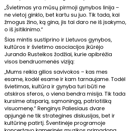
„Švietimas yra mūsų pirmoji gynybos linija –
ne vietoj ginklo, bet kartu su juo. Tik tada, kai
žmogus žino, ką gina, jis tai daro ne iš įsakymo,
o iš įsitikinimo.“
Šias mintis sustiprino ir Lietuvos gynybos,
kultūros ir švietimo asociacijos įkūrėjo
Jurando Rusteikos žodžiai, kurie apibrėžia
visos bendruomenės viziją:
„Mums reikia gilios savivokos – kas mes
esame, kodėl esame ir kam tarnaujame. Todėl
švietimas, kultūra ir gynyba turi būti ne
atskiros sferos, o viena bendra misija. Tik tada
kursime atsparią, sąmoningą, patriotišką
visuomenę.“ Renginys Paliesiaus dvare
apjungė ne tik strategines diskusijas, bet ir
kultūrinę patirtį. Šventinėje programoje
koncertavo kamerinės muzikos primadona