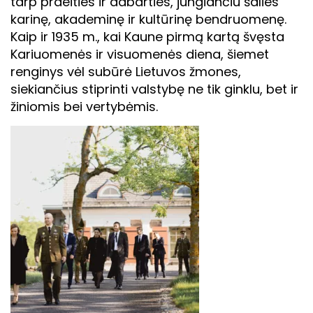
tarp praeities ir dabarties, jungiančiu šalies
karinę, akademinę ir kultūrinę bendruomenę.
Kaip ir 1935 m., kai Kaune pirmą kartą švęsta
Kariuomenės ir visuomenės diena, šiemet
renginys vėl subūrė Lietuvos žmones,
siekiančius stiprinti valstybę ne tik ginklu, bet ir
žiniomis bei vertybėmis.