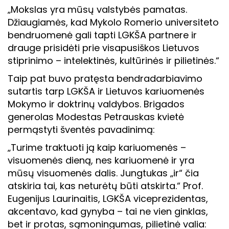
„Mokslas yra mūsų valstybės pamatas.
Džiaugiamės, kad Mykolo Romerio universiteto
bendruomenė gali tapti LGKŠA partnere ir
drauge prisidėti prie visapusiškos Lietuvos
stiprinimo – intelektinės, kultūrinės ir pilietinės.“
Taip pat buvo pratęsta bendradarbiavimo
sutartis tarp LGKŠA ir Lietuvos kariuomenės
Mokymo ir doktrinų valdybos. Brigados
generolas Modestas Petrauskas kvietė
permąstyti šventės pavadinimą:
„Turime traktuoti ją kaip kariuomenės –
visuomenės dieną, nes kariuomenė ir yra
mūsų visuomenės dalis. Jungtukas „ir“ čia
atskiria tai, kas neturėtų būti atskirta.“ Prof.
Eugenijus Laurinaitis, LGKŠA viceprezidentas,
akcentavo, kad gynyba – tai ne vien ginklas,
bet ir protas, sąmoningumas, pilietinė valia: