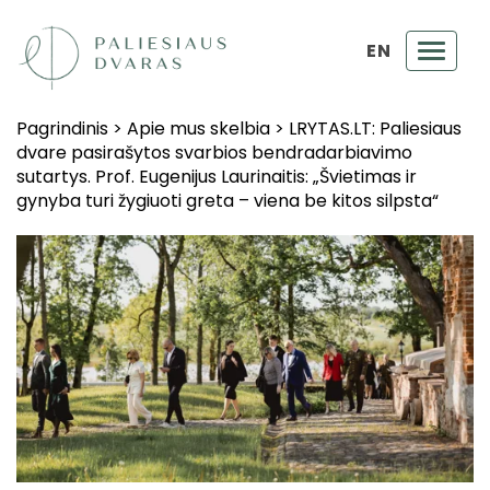
EN
Toggl
navig
Pagrindinis
>
Apie mus skelbia
>
LRYTAS.LT: Paliesiaus
dvare pasirašytos svarbios bendradarbiavimo
sutartys. Prof. Eugenijus Laurinaitis: „Švietimas ir
gynyba turi žygiuoti greta – viena be kitos silpsta“