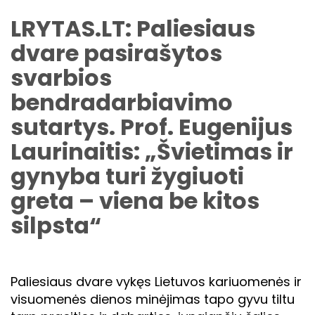
LRYTAS.LT: Paliesiaus
dvare pasirašytos
svarbios
bendradarbiavimo
sutartys. Prof. Eugenijus
Laurinaitis: „Švietimas ir
gynyba turi žygiuoti
greta – viena be kitos
silpsta“
Paliesiaus dvare vykęs Lietuvos kariuomenės ir
visuomenės dienos minėjimas tapo gyvu tiltu