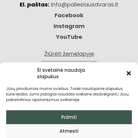
El. paštas:
info@paliesiausdvaras.lt
Facebook
Instagram
YouTube
Žiūrėti žemėlapyje
KONTAKTAI
Ši svetainė naudoja
slapukus
Jūsų privatumas mums svarbus. Todėl naudojame slapukus,
kurie leidžia Jums patogiai naudotis svetaine atsižvelgiant į Jūsų
pakartotinius apsilankymus svetainėje.
Priimti
Privatumo politika
Atmesti
Grąžinimo sąlygos