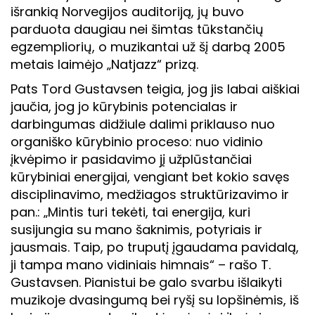
išrankią Norvegijos auditoriją, jų buvo
parduota daugiau nei šimtas tūkstančių
egzempliorių, o muzikantai už šį darbą 2005
metais laimėjo „Natjazz“ prizą.
Pats Tord Gustavsen teigia, jog jis labai aiškiai
jaučia, jog jo kūrybinis potencialas ir
darbingumas didžiule dalimi priklauso nuo
organiško kūrybinio proceso: nuo vidinio
įkvėpimo ir pasidavimo jį užplūstančiai
kūrybiniai energijai, vengiant bet kokio savęs
disciplinavimo, medžiagos struktūrizavimo ir
pan.: „Mintis turi tekėti, tai energija, kuri
susijungia su mano šaknimis, potyriais ir
jausmais. Taip, po truputį įgaudama pavidalą,
ji tampa mano vidiniais himnais“ – rašo T.
Gustavsen. Pianistui be galo svarbu išlaikyti
muzikoje dvasingumą bei ryšį su lopšinėmis, iš