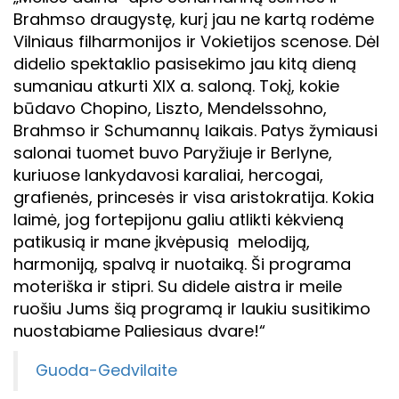
Brahmso draugystę, kurį jau ne kartą rodėme
Vilniaus filharmonijos ir Vokietijos scenose. Dėl
didelio spektaklio pasisekimo jau kitą dieną
sumaniau atkurti XIX a. saloną. Tokį, kokie
būdavo Chopino, Liszto, Mendelssohno,
Brahmso ir Schumannų laikais. Patys žymiausi
salonai tuomet buvo Paryžiuje ir Berlyne,
kuriuose lankydavosi karaliai, hercogai,
grafienės, princesės ir visa aristokratija. Kokia
laimė, jog fortepijonu galiu atlikti kėkvieną
patikusią ir mane įkvėpusią melodiją,
harmoniją, spalvą ir nuotaiką. Ši programa
moteriška ir stipri. Su didele aistra ir meile
ruošiu Jums šią programą ir laukiu susitikimo
nuostabiame Paliesiaus dvare!“
Guoda-Gedvilaite