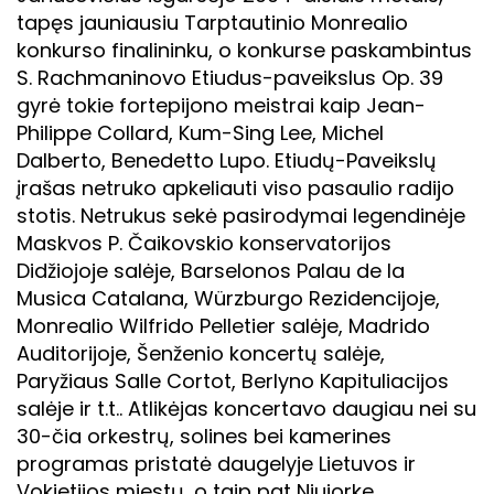
tapęs jauniausiu Tarptautinio Monrealio
konkurso finalininku, o konkurse paskambintus
S. Rachmaninovo Etiudus-paveikslus Op. 39
gyrė tokie fortepijono meistrai kaip Jean-
Philippe Collard, Kum-Sing Lee, Michel
Dalberto, Benedetto Lupo. Etiudų-Paveikslų
įrašas netruko apkeliauti viso pasaulio radijo
stotis. Netrukus sekė pasirodymai legendinėje
Maskvos P. Čaikovskio konservatorijos
Didžiojoje salėje, Barselonos Palau de la
Musica Catalana, Würzburgo Rezidencijoje,
Monrealio Wilfrido Pelletier salėje, Madrido
Auditorijoje, Šenženio koncertų salėje,
Paryžiaus Salle Cortot, Berlyno Kapituliacijos
salėje ir t.t.. Atlikėjas koncertavo daugiau nei su
30-čia orkestrų, solines bei kamerines
programas pristatė daugelyje Lietuvos ir
Vokietijos miestų, o taip pat Niujorke,