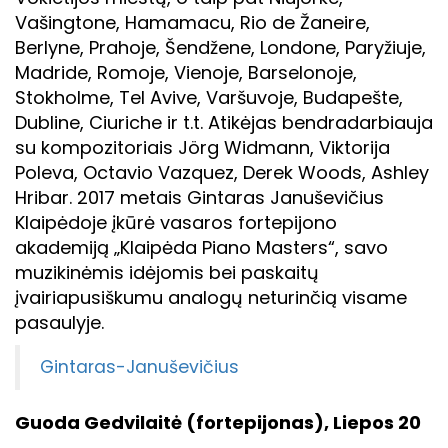
Vašingtone, Hamamacu, Rio de Žaneire,
Berlyne, Prahoje, Šendžene, Londone, Paryžiuje,
Madride, Romoje, Vienoje, Barselonoje,
Stokholme, Tel Avive, Varšuvoje, Budapešte,
Dubline, Ciuriche ir t.t. Atikėjas bendradarbiauja
su kompozitoriais Jörg Widmann, Viktorija
Poleva, Octavio Vazquez, Derek Woods, Ashley
Hribar. 2017 metais Gintaras Januševičius
Klaipėdoje įkūrė vasaros fortepijono
akademiją „Klaipėda Piano Masters“, savo
muzikinėmis idėjomis bei paskaitų
įvairiapusiškumu analogų neturinčią visame
pasaulyje.
Gintaras-Januševičius
Guoda Gedvilaitė (fortepijonas), Liepos 20