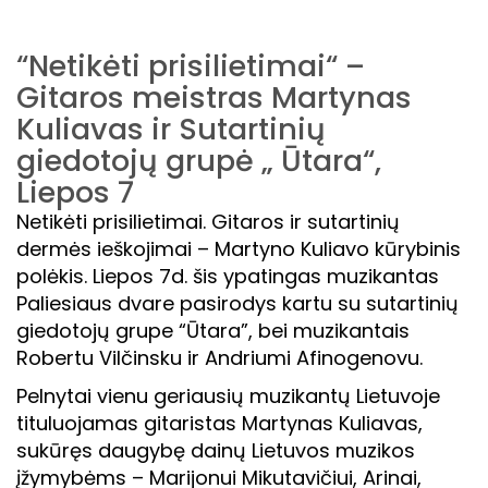
“Netikėti prisilietimai“ –
Gitaros meistras Martynas
Kuliavas ir Sutartinių
giedotojų grupė „ Ūtara“,
Liepos 7
Netikėti prisilietimai. Gitaros ir sutartinių
dermės ieškojimai – Martyno Kuliavo kūrybinis
polėkis. Liepos 7d. šis ypatingas muzikantas
Paliesiaus dvare pasirodys kartu su sutartinių
giedotojų grupe “Ūtara”, bei muzikantais
Robertu Vilčinsku ir Andriumi Afinogenovu.
Pelnytai vienu geriausių muzikantų Lietuvoje
tituluojamas gitaristas Martynas Kuliavas,
sukūręs daugybę dainų Lietuvos muzikos
įžymybėms – Marijonui Mikutavičiui, Arinai,