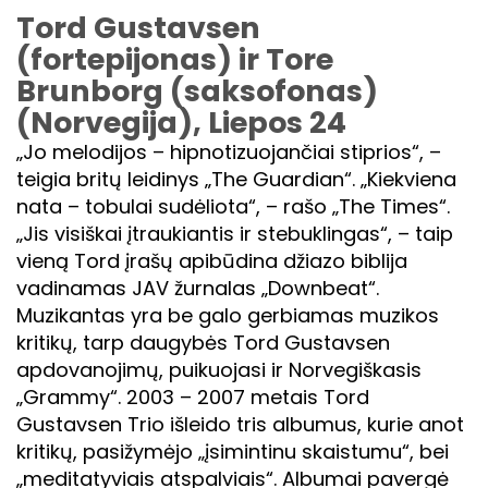
Tord Gustavsen
(fortepijonas) ir Tore
Brunborg (saksofonas)
(Norvegija), Liepos 24
„Jo melodijos – hipnotizuojančiai stiprios“, –
teigia britų leidinys „The Guardian“. „Kiekviena
nata – tobulai sudėliota“, – rašo „The Times“.
„Jis visiškai įtraukiantis ir stebuklingas“, – taip
vieną Tord įrašų apibūdina džiazo biblija
vadinamas JAV žurnalas „Downbeat“.
Muzikantas yra be galo gerbiamas muzikos
kritikų, tarp daugybės Tord Gustavsen
apdovanojimų, puikuojasi ir Norvegiškasis
„Grammy“. 2003 – 2007 metais Tord
Gustavsen Trio išleido tris albumus, kurie anot
kritikų, pasižymėjo „įsimintinu skaistumu“, bei
„meditatyviais atspalviais“. Albumai pavergė