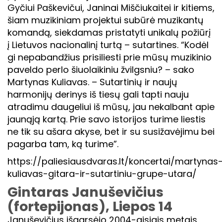
Gyčiui Paškevičui, Janinai Miščiukaitei ir kitiems,
šiam muzikiniam projektui subūrė muzikantų
komandą, siekdamas pristatyti unikalų požiūrį
į Lietuvos nacionalinį turtą – sutartines. “Kodėl
gi nepabandžius prisiliesti prie mūsų muzikinio
paveldo perlo šiuolaikiniu žvilgsniu? – sako
Martynas Kuliavas. – Sutartinių ir naujų
harmonijų derinys iš tiesų gali tapti nauju
atradimu daugeliui iš mūsų, jau nekalbant apie
jaunąją kartą. Prie savo istorijos turime liestis
ne tik su ašara akyse, bet ir su susižavėjimu bei
pagarba tam, ką turime”.
https://paliesiausdvaras.lt/koncertai/martynas
kuliavas-gitara-ir-sutartiniu-grupe-utara/
Gintaras Januševičius
(fortepijonas), Liepos 14
Januševičius išgarsėjo 2004-aisiais metais,