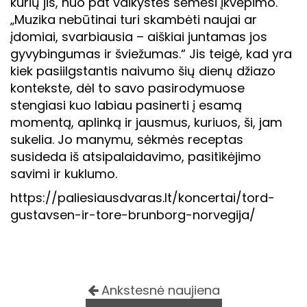
kurių jis, nuo pat vaikystės sėmėsi įkvėpimo.
„Muzika nebūtinai turi skambėti naujai ar
įdomiai, svarbiausia – aiškiai juntamas jos
gyvybingumas ir šviežumas.“ Jis teigė, kad yra
kiek pasiilgstantis naivumo šių dienų džiazo
kontekste, dėl to savo pasirodymuose
stengiasi kuo labiau pasinerti į esamą
momentą, aplinką ir jausmus, kuriuos, ši, jam
sukelia. Jo manymu, sėkmės receptas
susideda iš atsipalaidavimo, pasitikėjimo
savimi ir kuklumo.
https://paliesiausdvaras.lt/koncertai/tord-
gustavsen-ir-tore-brunborg-norvegija/
Ankstesnė naujiena