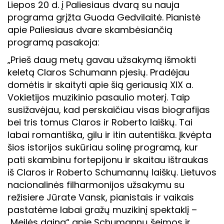
Liepos 20 d. į Paliesiaus dvarą su nauja
programa grįžta Guoda Gedvilaitė. Pianistė
apie Paliesiaus dvare skambėsiančią
programą pasakoja:
„Prieš daug metų gavau užsakymą išmokti
keletą Claros Schumann pjesių. Pradėjau
domėtis ir skaityti apie šią geriausią XIX a.
Vokietijos muzikinio pasaulio moterį. Taip
susižavėjau, kad perskaičiau visas biografijas
bei tris tomus Claros ir Roberto laiškų. Tai
labai romantiška, gilu ir itin autentiška. Įkvėpta
šios istorijos sukūriau solinę programą, kur
pati skambinu fortepijonu ir skaitau ištraukas
iš Claros ir Roberto Schumannų laiškų. Lietuvos
nacionalinės filharmonijos užsakymu su
režisiere Jūrate Vansk, pianistais ir vaikais
pastatėme labai gražų muzikinį spektaklį –
„Meilės daina“ apie Schumannų šeimos ir