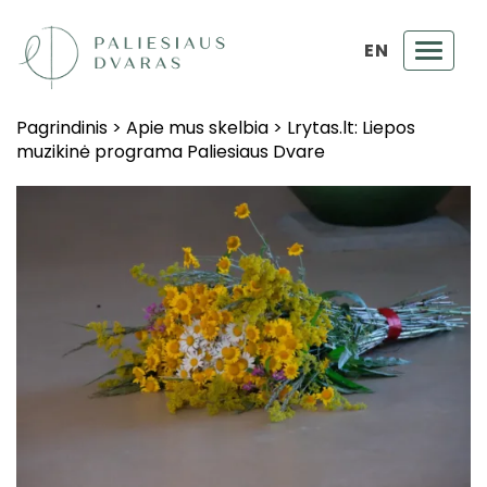
EN
Toggl
navig
Pagrindinis
>
Apie mus skelbia
>
Lrytas.lt: Liepos
muzikinė programa Paliesiaus Dvare