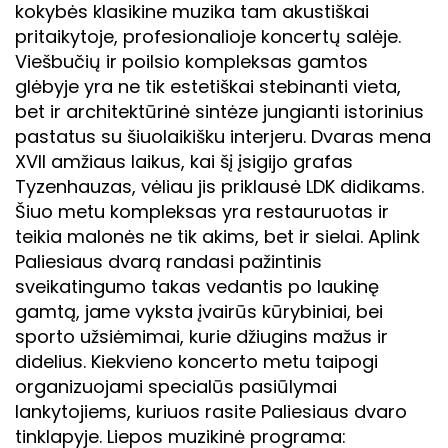
kokybės klasikine muzika tam akustiškai
pritaikytoje, profesionalioje koncertų salėje.
Viešbučių ir poilsio kompleksas gamtos
glėbyje yra ne tik estetiškai stebinanti vieta,
bet ir architektūrinė sintėze jungianti istorinius
pastatus su šiuolaikišku interjeru. Dvaras mena
XVII amžiaus laikus, kai šį įsigijo grafas
Tyzenhauzas, vėliau jis priklausė LDK didikams.
Šiuo metu kompleksas yra restauruotas ir
teikia malonės ne tik akims, bet ir sielai. Aplink
Paliesiaus dvarą randasi pažintinis
sveikatingumo takas vedantis po laukinę
gamtą, jame vyksta įvairūs kūrybiniai, bei
sporto užsiėmimai, kurie džiugins mažus ir
didelius. Kiekvieno koncerto metu taipogi
organizuojami specialūs pasiūlymai
lankytojiems, kuriuos rasite Paliesiaus dvaro
tinklapyje. Liepos muzikinė programa: