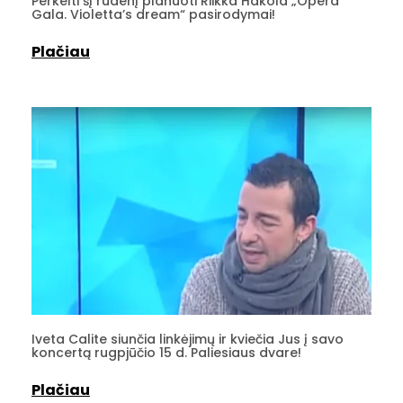
Perkelti šį rudenį planuoti Riikka Hakola „Opera
Gala. Violetta’s dream“ pasirodymai!
Plačiau
Iveta Calite siunčia linkėjimų ir kviečia Jus į savo
koncertą rugpjūčio 15 d. Paliesiaus dvare!
Plačiau