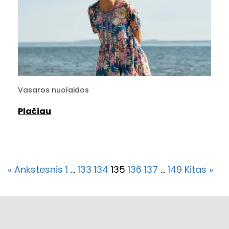
Vasaros nuolaidos
Plačiau
« Ankstesnis
1
…
133
134
135
136
137
…
149
Kitas »