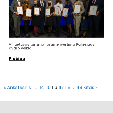
VII Lietuvos turizmo forume įvertinta Paliesiaus
dvaro veikla!
Plačiau
« Ankstesnis
1
…
114
115
116
117
118
…
149
Kitas »