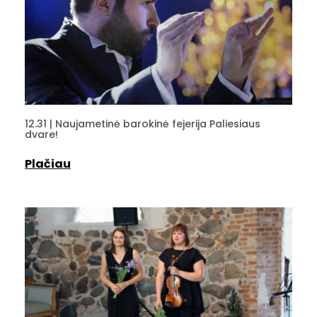
12.31 | Naujametinė barokinė fejerija Paliesiaus
dvare!
Plačiau