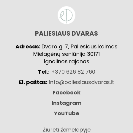
PALIESIAUS DVARAS
Adresas:
Dvaro g. 7, Paliesiaus kaimas
Mielagėnų seniūnija 30171
Ignalinos rajonas
Tel.:
+370 626 82 760
El. paštas:
info@paliesiausdvaras.lt
Facebook
Instagram
YouTube
Žiūrėti žemėlapyje