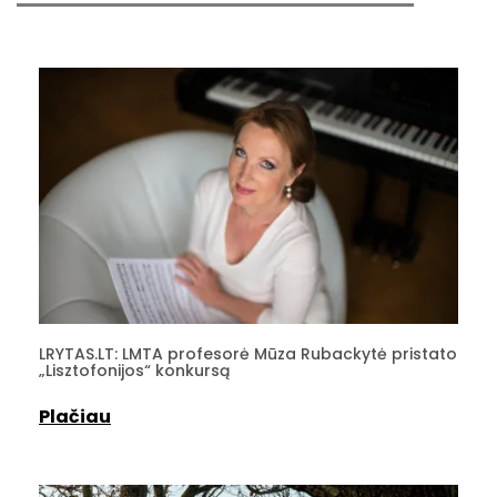
LRYTAS.LT: LMTA profesorė Mūza Rubackytė pristato
„Lisztofonijos“ konkursą
Plačiau