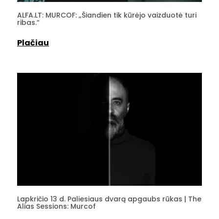
ALFA.LT: MURCOF: „Šiandien tik kūrėjo vaizduotė turi
ribas.“
Plačiau
Lapkričio 13 d. Paliesiaus dvarą apgaubs rūkas | The
Alias Sessions: Murcof