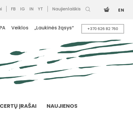
i
FB
IG
IN
YT
Naujienlaiškis
EN
PA
Veiklos
„Laukinės žąsys“
+370 626 82 760
NCERTŲ ĮRAŠAI
NAUJIENOS