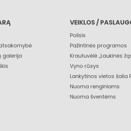
ARĄ
VEIKLOS / PASLAU
Poilsis
 atsakomybė
Pažintinės programos
 galerija
Krautuvėlė „Laukinės žą
škis
Vyno rūsys
Lankytinos vietos šalia 
Nuoma renginiams
Nuoma šventėms