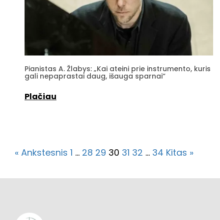
Pianistas A. Žlabys: „Kai ateini prie instrumento, kuris
gali nepaprastai daug, išauga sparnai“
Plačiau
« Ankstesnis
1
…
28
29
30
31
32
…
34
Kitas »