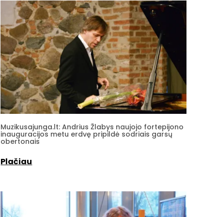
Muzikusajunga.lt: Andrius Žlabys naujojo fortepijono
inauguracijos metu erdvę pripildė sodriais garsų
obertonais
Plačiau