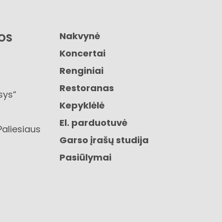
Nakvynė
GOS
Koncertai
Renginiai
Restoranas
sys“
Kepyklėlė
El. parduotuvė
Paliesiaus
Garso įrašų studija
Pasiūlymai