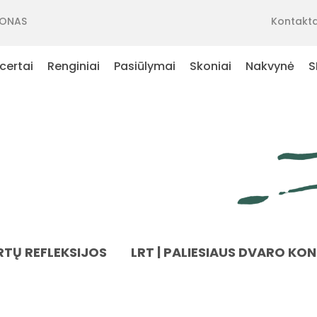
ONAS
Kontakta
certai
Renginiai
Pasiūlymai
Skoniai
Nakvynė
S
TŲ REFLEKSIJOS
LRT | PALIESIAUS DVARO KO