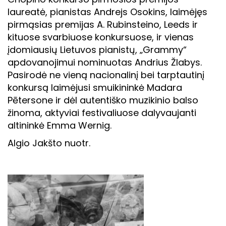
laureatė, pianistas Andrejs Osokins, laimėjęs
pirmąsias premijas A. Rubinsteino, Leeds ir
kituose svarbiuose konkursuose, ir vienas
įdomiausių Lietuvos pianistų, „Grammy“
apdovanojimui nominuotas Andrius Žlabys.
Pasirodė ne vieną nacionalinį bei tarptautinį
konkursą laimėjusi smuikininkė Madara
Pētersone ir dėl autentiško muzikinio balso
žinoma, aktyviai festivaliuose dalyvaujanti
altininkė Emma Wernig.
Algio Jakšto nuotr.