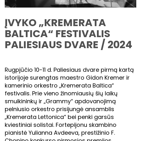
ĮVYKO „KREMERATA
BALTICA“ FESTIVALIS
PALIESIAUS DVARE / 2024
Rugpjūčio 10-11 d. Paliesiaus dvare pirmą kartą
istorijoje surengtas maestro Gidon Kremer ir
kamerinio orkestro „Kremerata Baltica“
festivalis. Prie vieno žinomiausių šių laikų
smuikininkų ir „Grammy“ apdovanojimą
pelniusio orkestro prisijungė ansamblis
„Kremerata Lettonica“ bei penki garsūs
kviestiniai solistai. Fortepijonu skambino
pianistė Yulianna Avdeeva, prestižinio F.
Chopino konkurso pirmosios premijos