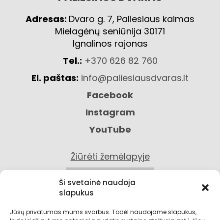
Adresas:
Dvaro g. 7, Paliesiaus kaimas
Mielagėnų seniūnija 30171
Ignalinos rajonas
Tel.:
+370 626 82 760
El. paštas:
info@paliesiausdvaras.lt
Facebook
Instagram
YouTube
Žiūrėti žemėlapyje
KONTAKTAI
Ši svetainė naudoja
slapukus
Jūsų privatumas mums svarbus. Todėl naudojame slapukus,