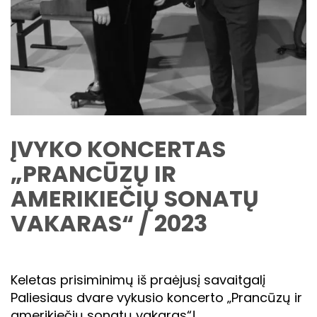
ĮVYKO KONCERTAS
„PRANCŪZŲ IR
AMERIKIEČIŲ SONATŲ
VAKARAS“ / 2023
Keletas prisiminimų iš praėjusį savaitgalį
Paliesiaus dvare vykusio koncerto „Prancūzų ir
amerikiečių sonatų vakaras“!