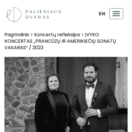
EN
Toggl
navig
Pagrindinis
>
Koncertų refleksijos
>
ĮVYKO
KONCERTAS „PRANCŪZŲ IR AMERIKIEČIŲ SONATŲ
VAKARAS“ / 2023