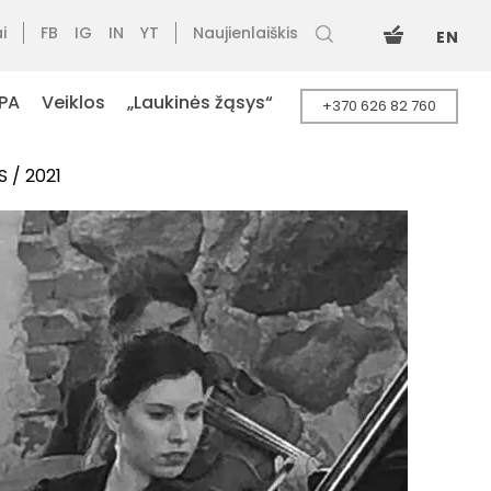
i
FB
IG
IN
YT
Naujienlaiškis
EN
PA
Veiklos
„Laukinės žąsys“
+370 626 82 760
 / 2021