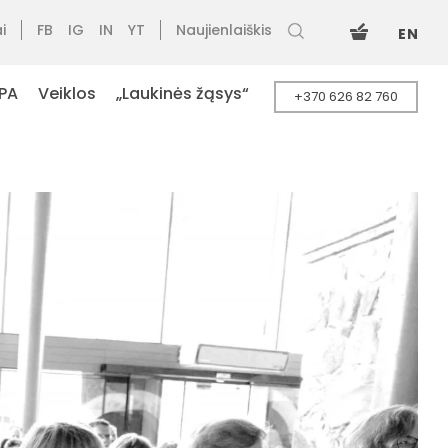
i
FB
IG
IN
YT
Naujienlaiškis
EN
PA
Veiklos
„Laukinės žąsys“
+370 626 82 760