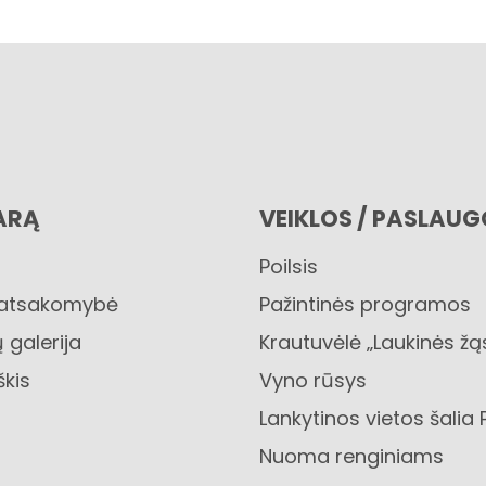
ARĄ
VEIKLOS / PASLAU
Poilsis
 atsakomybė
Pažintinės programos
 galerija
Krautuvėlė „Laukinės žą
škis
Vyno rūsys
Lankytinos vietos šalia 
Nuoma renginiams