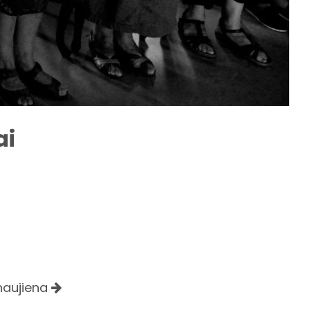
ai
 naujiena