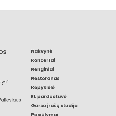
Nakvynė
GOS
Koncertai
Renginiai
Restoranas
sys“
Kepyklėlė
El. parduotuvė
Paliesiaus
Garso įrašų studija
Pasiūlymai