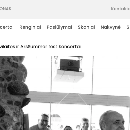
ONAS
Kontakta
certai
Renginiai
Pasiūlymai
Skoniai
Nakvynė
S
ilaitės ir ArsSummer fest koncertai