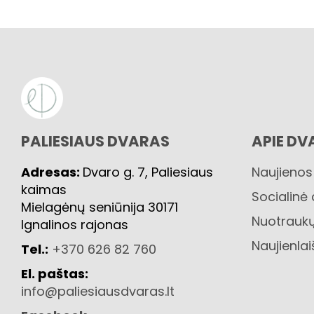
PALIESIAUS DVARAS
APIE DV
Adresas:
Dvaro g. 7, Paliesiaus
Naujienos
kaimas
Socialinė
Mielagėnų seniūnija 30171
Nuotraukų
Ignalinos rajonas
Naujienlai
Tel.:
+370 626 82 760
El. paštas:
info@paliesiausdvaras.lt