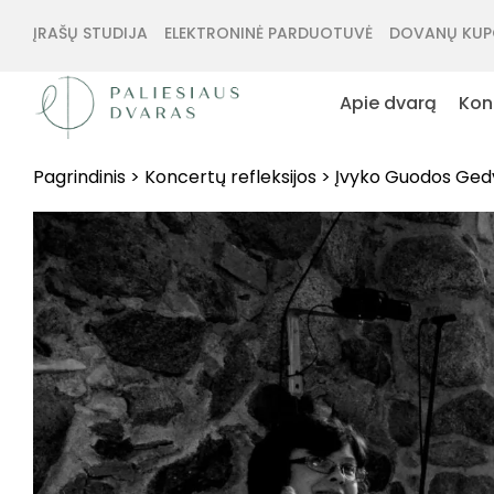
ĮRAŠŲ STUDIJA
ELEKTRONINĖ PARDUOTUVĖ
DOVANŲ KUP
Apie dvarą
Kon
Pagrindinis
>
Koncertų refleksijos
>
Įvyko Guodos Gedv