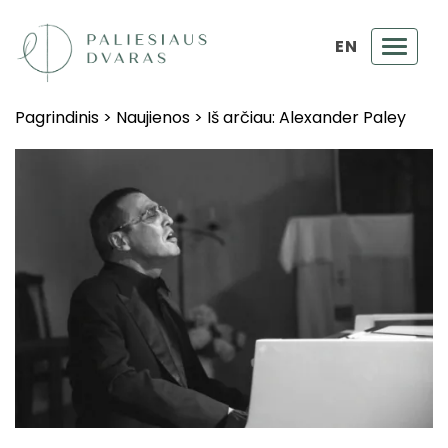
EN
Toggl
navig
Pagrindinis
>
Naujienos
>
Iš arčiau: Alexander Paley