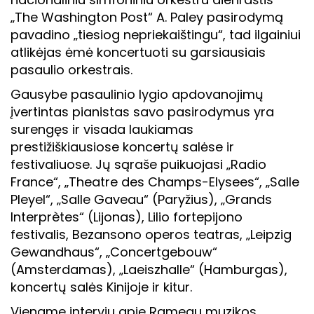
„The Washington Post“ A. Paley pasirodymą
pavadino „tiesiog nepriekaištingu“, tad ilgainiui
atlikėjas ėmė koncertuoti su garsiausiais
pasaulio orkestrais.
Gausybe pasaulinio lygio apdovanojimų
įvertintas pianistas savo pasirodymus yra
surengęs ir visada laukiamas
prestižiškiausiose koncertų salėse ir
festivaliuose. Jų sąraše puikuojasi „Radio
France“, „Theatre des Champs-Elysees“, „Salle
Pleyel“, „Salle Gaveau“ (Paryžius), „Grands
Interprètes“ (Lijonas), Lilio fortepijono
festivalis, Bezansono operos teatras, „Leipzig
Gewandhaus“, „Concertgebouw“
(Amsterdamas), „Laeiszhalle“ (Hamburgas),
koncertų salės Kinijoje ir kitur.
Viename interviu apie Rameau muzikos