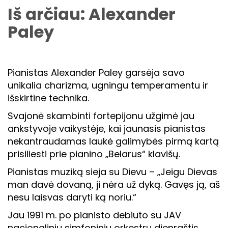
Iš arčiau: Alexander
Paley
Pianistas Alexander Paley garsėja savo
unikalia charizma, ugningu temperamentu ir
išskirtine technika.
Svajonė skambinti fortepijonu užgimė jau
ankstyvoje vaikystėje, kai jaunasis pianistas
nekantraudamas laukė galimybės pirmą kartą
prisiliesti prie pianino „Belarus“ klavišų.
Pianistas muziką sieja su Dievu – „Jeigu Dievas
man davė dovaną, ji nėra už dyką. Gavęs ją, aš
nesu laisvas daryti ką noriu.“
Jau 1991 m. po pianisto debiuto su JAV
nacionaliniu simfoniniu orkestru dienraštis