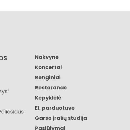
Nakvynė
GOS
Koncertai
Renginiai
Restoranas
sys“
Kepyklėlė
El. parduotuvė
Paliesiaus
Garso įrašų studija
Pasiūlymai