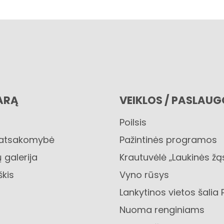
ARĄ
VEIKLOS / PASLAU
Poilsis
 atsakomybė
Pažintinės programos
 galerija
Krautuvėlė „Laukinės žą
škis
Vyno rūsys
Lankytinos vietos šalia 
Nuoma renginiams