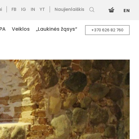
i
FB
IG
IN
YT
Naujienlaiškis
EN
PA
Veiklos
„Laukinės žąsys“
+370 626 82 760