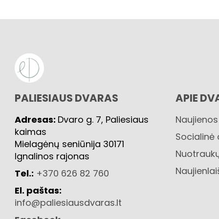
PALIESIAUS DVARAS
APIE DV
Adresas:
Dvaro g. 7, Paliesiaus
Naujienos
kaimas
Socialinė
Mielagėnų seniūnija 30171
Nuotraukų
Ignalinos rajonas
Naujienlai
Tel.:
+370 626 82 760
El. paštas:
info@paliesiausdvaras.lt