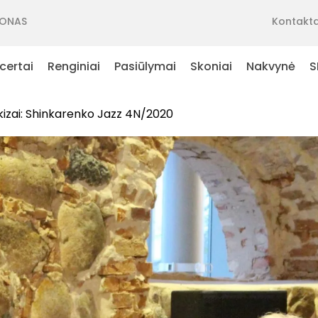
ONAS
Kontakta
certai
Renginiai
Pasiūlymai
Skoniai
Nakvynė
S
skizai: Shinkarenko Jazz 4N/2020