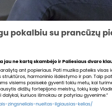
ngu pokalbiu su prancūzų pi
a jau ne kartą skambėjo ir Paliesiaus dvaro kl
rašytą ant popieriaus. Pati muzika pateiks visas idė
 struktūros, harmoninio išdėstymo ir pan. Taip pat iš
 visiems pasisekė gyventi tokiu metu, kai turime n
lausytis didžių fortepijono meistrų, tokių kaip Vla
si dalykai, kuriuos išmokau ar patyriau gyvenime.“
s-zingsneliais-nueitas-ilgiausias-kelias/