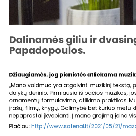
Dalinamės giliu ir dvasi
Papadopoulos.
Džiaugiamės, jog pianistės atliekama muzik
„Mano vaidmuo yra atgaivinti muzikinį tekstą, pa
dalykų derinio. Pirmiausia iš pačios muzikos, jos
ornamentų formulavimo, atlikimo praktikos. Mums
įrašų, filmų, knygų. Galimybė bet kuriuo metu k
nepaprastai įkvepianti. Į mano grojimą įeina vi
Plačiau:
http://www.satenai.lt/2021/05/21/mazai