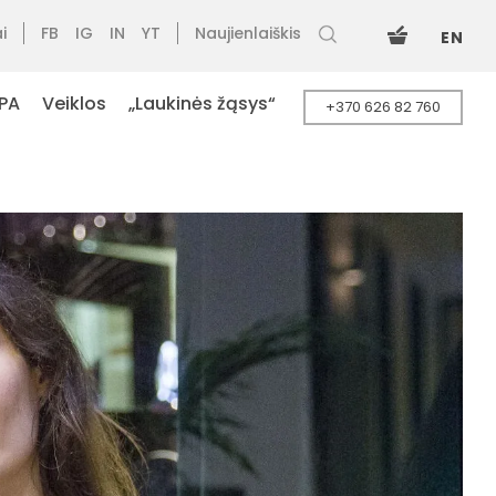
i
FB
IG
IN
YT
Naujienlaiškis
EN
PA
Veiklos
„Laukinės žąsys“
+370 626 82 760