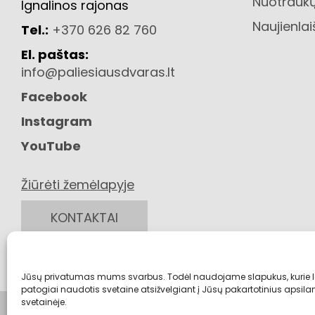
Nuotraukų
Ignalinos rajonas
Naujienlai
Tel.:
+370 626 82 760
El. paštas:
info@paliesiausdvaras.lt
Facebook
Instagram
YouTube
Žiūrėti žemėlapyje
KONTAKTAI
Jūsų privatumas mums svarbus. Todėl naudojame slapukus, kurie 
patogiai naudotis svetaine atsižvelgiant į Jūsų pakartotinius apsi
svetainėje.