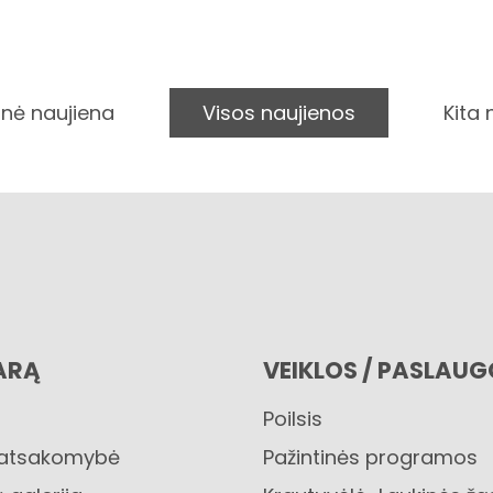
nė naujiena
Visos naujienos
Kita
ARĄ
VEIKLOS / PASLAU
Poilsis
 atsakomybė
Pažintinės programos