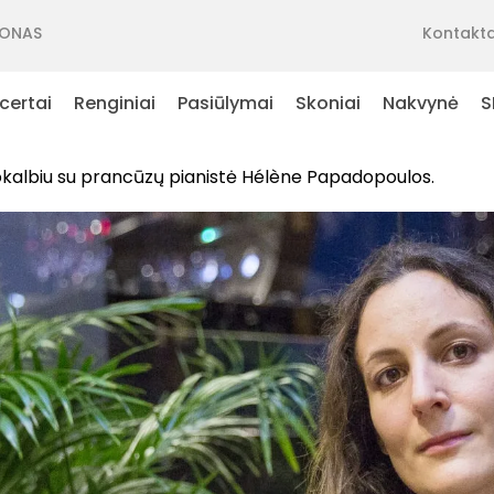
ONAS
Kontakta
certai
Renginiai
Pasiūlymai
Skoniai
Nakvynė
S
pokalbiu su prancūzų pianistė Hélène Papadopoulos.