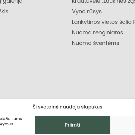
 galerija
Krautuvėlė „Laukinės žą
škis
Vyno rūsys
Lankytinos vietos šalia 
Nuoma renginiams
Nuoma šventėms
Ši svetainė naudoja slapukus
leidžia Jums
lankymus
Priimti
Privatumo politika
Grąžinimo sąlygo