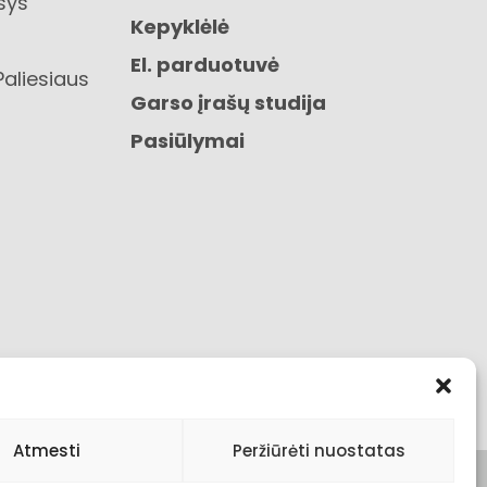
sys“
Kepyklėlė
El. parduotuvė
Paliesiaus
Garso įrašų studija
Pasiūlymai
Atmesti
Peržiūrėti nuostatas
s
Pirkimo taisyklės ir sąlygos
Visos teisės