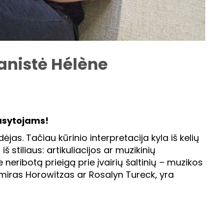
anistė Hélène
ausytojams!
jas. Tačiau kūrinio interpretacija kyla iš kelių
 stiliaus: artikuliacijos ar muzikinių
eribotą prieigą prie įvairių šaltinių – muzikos
dimiras Horowitzas ar Rosalyn Tureck, yra