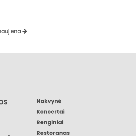
 naujiena
Nakvynė
GOS
Koncertai
Renginiai
Restoranas