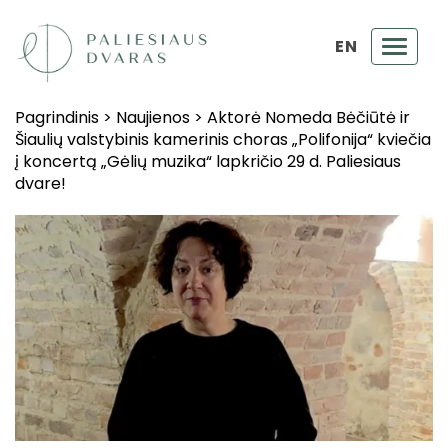
EN
Toggl
navig
Pagrindinis
>
Naujienos
>
Aktorė Nomeda Bėčiūtė ir
Šiaulių valstybinis kamerinis choras „Polifonija“ kviečia
į koncertą „Gėlių muzika“ lapkričio 29 d. Paliesiaus
dvare!