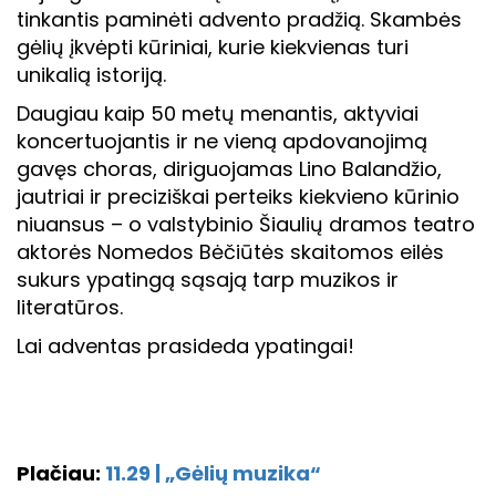
tinkantis paminėti advento pradžią. Skambės
gėlių įkvėpti kūriniai, kurie kiekvienas turi
unikalią istoriją.
Daugiau kaip 50 metų menantis, aktyviai
koncertuojantis ir ne vieną apdovanojimą
gavęs choras, diriguojamas Lino Balandžio,
jautriai ir preciziškai perteiks kiekvieno kūrinio
niuansus – o valstybinio Šiaulių dramos teatro
aktorės Nomedos Bėčiūtės skaitomos eilės
sukurs ypatingą sąsają tarp muzikos ir
literatūros.
Lai adventas prasideda ypatingai!
Plačiau:
11.29 | „Gėlių muzika“