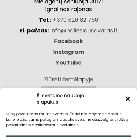
Mielagėnų seniūnija 30171
Ignalinos rajonas
Tel.:
+370 626 82 760
El. paštas:
info@paliesiausdvaras.lt
Facebook
Instagram
YouTube
Žiūrėti žemėlapyje
KONTAKTAI
Ši svetainė naudoja
slapukus
Jūsų privatumas mums svarbus. Todėl naudojame slapukus,
kurie leidžia Jums patogiai naudotis svetaine atsižvelgiant į Jūsų
pakartotinius apsilankymus svetainėje.