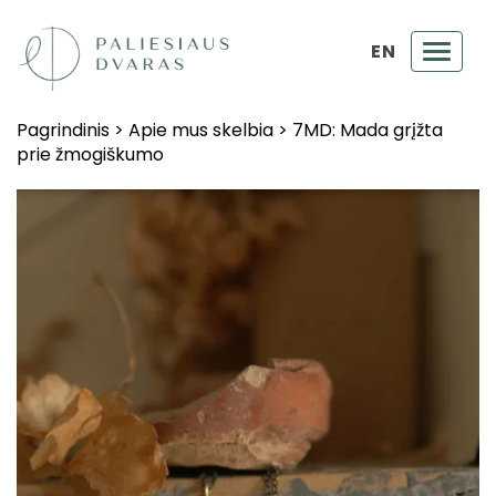
EN
Toggl
navig
Pagrindinis
>
Apie mus skelbia
>
7MD: Mada grįžta
prie žmogiškumo