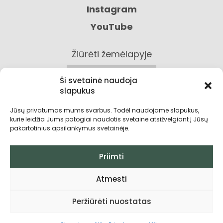
Instagram
YouTube
Žiūrėti žemėlapyje
KONTAKTAI
Ši svetainė naudoja
slapukus
Jūsų privatumas mums svarbus. Todėl naudojame slapukus,
kurie leidžia Jums patogiai naudotis svetaine atsižvelgiant į Jūsų
pakartotinius apsilankymus svetainėje.
Priimti
Privatumo politika
Atmesti
Grąžinimo sąlygos
Peržiūrėti nuostatas
Pirkimo taisyklės ir sąlygos
Visos teisės saugomos © 2026