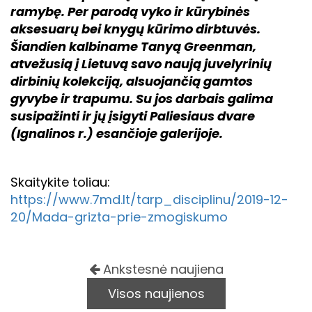
ramybę. Per parodą vyko ir kūrybinės
aksesuarų bei knygų kūrimo dirbtuvės.
Šiandien kalbiname Tanyą Greenman,
atvežusią į Lietuvą savo naują juvelyrinių
dirbinių kolekciją, alsuojančią gamtos
gyvybe ir trapumu. Su jos darbais galima
susipažinti ir jų įsigyti Paliesiaus dvare
(Ignalinos r.) esančioje galerijoje.
Skaitykite toliau:
https://www.7md.lt/tarp_disciplinu/2019-12-
20/Mada-grizta-prie-zmogiskumo
Ankstesnė naujiena
Visos naujienos