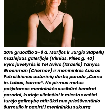
2019 gruodžio 2–8 d. Marijos ir Jurgio Šlapelių
muziejaus galerijoje (Vilnius, Pilies g. 40)
vyko juvelyrės iš Tel Avivo (Izraelis) Tanyos
Greenman (Chernov) ir menininkės Aušros
Petroškienės autorinių darbų paroda „Come
in. Labas, karma“. Ne pirmus metus
pažįstamos menininkės susibūrė bendrai
parodai, kurioje vilniečiai ir miesto svečiai
turėjo galimybę atitrūkti nuo prieššventinio
šurmulio ir panirti į menininkių sukurtą