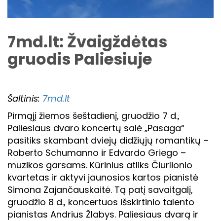
7md.lt: Žvaigždėtas
gruodis Paliesiuje
Šaltinis:
7md.lt
Pirmąjį žiemos šeštadienį, gruodžio 7 d.,
Paliesiaus dvaro koncertų salė „Pasaga“
pasitiks skambant dviejų didžiųjų romantikų –
Roberto Schumanno ir Edvardo Griego –
muzikos garsams. Kūrinius atliks Čiurlionio
kvartetas ir aktyvi jaunosios kartos pianistė
Simona Zajančauskaitė. Tą patį savaitgalį,
gruodžio 8 d., koncertuos išskirtinio talento
pianistas Andrius Žlabys. Paliesiaus dvarą ir