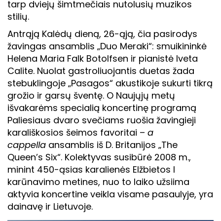
tarp dviejų šimtmečiais nutolusių muzikos
stilių.
Antrąją Kalėdų dieną, 26-ąją, čia pasirodys
žavingas ansamblis „Duo Meraki“: smuikininkė
Helena Maria Falk Botolfsen ir pianistė Iveta
Calite. Nuolat gastroliuojantis duetas žada
stebuklingoje „Pasagos“ akustikoje sukurti tikrą
grožio ir garsų šventę. O Naujųjų metų
išvakarėms specialią koncertinę programą
Paliesiaus dvaro svečiams ruošia žavingieji
karališkosios šeimos favoritai –
a
cappella
ansamblis iš D. Britanijos „The
Queen’s Six“. Kolektyvas susibūrė 2008 m.,
minint 450-ąsias karalienės Elžbietos I
karūnavimo metines, nuo to laiko užsiima
aktyvia koncertine veikla visame pasaulyje, yra
dainavę ir Lietuvoje.