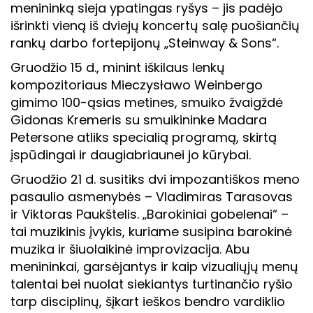
menininką sieja ypatingas ryšys – jis padėjo
išrinkti vieną iš dviejų koncertų salę puošiančių
rankų darbo fortepijonų „Steinway & Sons“.
Gruodžio 15 d., minint iškilaus lenkų
kompozitoriaus Mieczysławo Weinbergo
gimimo 100-ąsias metines, smuiko žvaigždė
Gidonas Kremeris su smuikininke Madara
Petersone atliks specialią programą, skirtą
įspūdingai ir daugiabriaunei jo kūrybai.
Gruodžio 21 d. susitiks dvi impozantiškos meno
pasaulio asmenybės – Vladimiras Tarasovas
ir Viktoras Paukštelis. „Barokiniai gobelenai“ –
tai muzikinis įvykis, kuriame susipina barokinė
muzika ir šiuolaikinė improvizacija. Abu
menininkai, garsėjantys ir kaip vizualiųjų menų
talentai bei nuolat siekiantys turtinančio ryšio
tarp disciplinų, šįkart ieškos bendro vardiklio