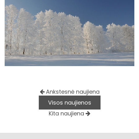
Ankstesnė naujiena
Visos naujienos
Kita naujiena