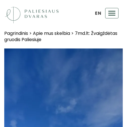
EN
Toggl
navig
Pagrindinis
>
Apie mus skelbia
>
7md.lt: Žvaigždėtas
gruodis Paliesiuje