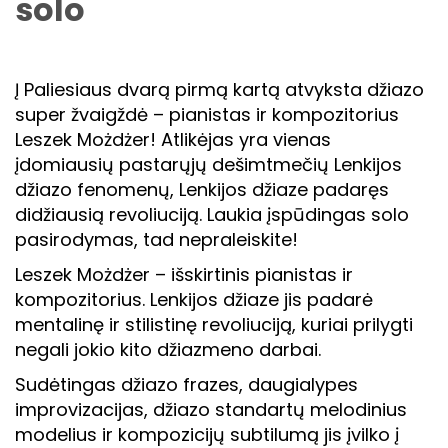
solo
Į Paliesiaus dvarą pirmą kartą atvyksta džiazo
super žvaigždė – pianistas ir kompozitorius
Leszek Możdżer! Atlikėjas yra vienas
įdomiausių pastarųjų dešimtmečių Lenkijos
džiazo fenomenų, Lenkijos džiaze padaręs
didžiausią revoliuciją. Laukia įspūdingas solo
pasirodymas, tad nepraleiskite!
Leszek Możdżer – išskirtinis pianistas ir
kompozitorius. Lenkijos džiaze jis padarė
mentalinę ir stilistinę revoliuciją, kuriai prilygti
negali jokio kito džiazmeno darbai.
Sudėtingas džiazo frazes, daugialypes
improvizacijas, džiazo standartų melodinius
modelius ir kompozicijų subtilumą jis įvilko į