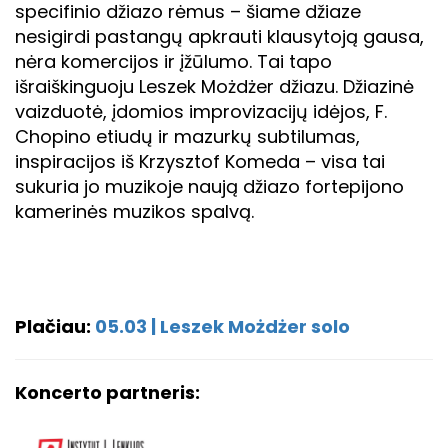
specifinio džiazo rėmus – šiame džiaze
nesigirdi pastangų apkrauti klausytoją gausa,
nėra komercijos ir įžūlumo. Tai tapo
išraiškinguoju Leszek Możdżer džiazu. Džiazinė
vaizduotė, įdomios improvizacijų idėjos, F.
Chopino etiudų ir mazurkų subtilumas,
inspiracijos iš Krzysztof Komeda – visa tai
sukuria jo muzikoje naują džiazo fortepijono
kamerinės muzikos spalvą.
Plačiau:
05.03 | Leszek Możdżer solo
Koncerto partneris: