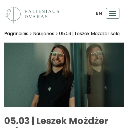
EN
Toggl
navig
Pagrindinis
>
Naujienos
>
05.03 | Leszek Możdżer solo
05.03 | Leszek Możdżer