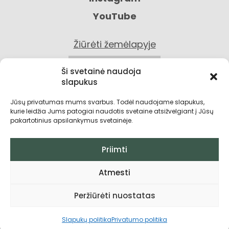
YouTube
Žiūrėti žemėlapyje
KONTAKTAI
Ši svetainė naudoja
slapukus
Jūsų privatumas mums svarbus. Todėl naudojame slapukus,
kurie leidžia Jums patogiai naudotis svetaine atsižvelgiant į Jūsų
pakartotinius apsilankymus svetainėje.
Priimti
Privatumo politika
Atmesti
Grąžinimo sąlygos
Peržiūrėti nuostatas
Pirkimo taisyklės ir sąlygos
Visos teisės saugomos © 2026
Slapukų politika
Privatumo politika