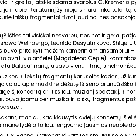
iai ir greitai, atskleisdama svarbius G. Kremerio 
o ir apie literatūrinį žymiojo smuikininko talentą, a
urie laiškų fragmentai tikrai jaudino, nes pasak
 Išties tai visiškai nesvarbu, nes net ir gerai paž
ławo Weinbergo, Leonido Desyatnikovo, Shigeru U
es buvo pritaikyti mažam kameriniam ansambliui 
rolova), violončelei (Magdalena Ceple), kontrabosui
a Baltica“ narių, alsavo vienu ritmu, sinchroniškai
muzikos ir tekstų fragmentų karuselės kodas, už kur
alvojau apie muzikinę dėžutę iš seno prancūziško f
igė šį koncertą ar, tiksliau, muzikinį spektaklį. Ir 
, buvo įdomu per muziką ir laiškų fragmentus pažve
 pasažai.
akant, maniau, kad klausytis dviejų koncertų iš eil
mane lydėjo toliau: lengvumo jausmas neapleido, ti
ą J. S. Bacho „Čakoną“ iš Partitos smuikui solo Nr.