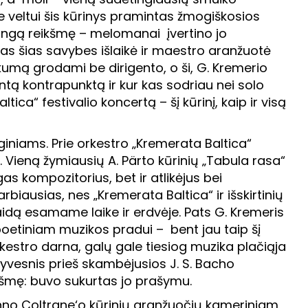
Ne veltui šis kūrinys pramintas žmogiškosios
tingą reikšmę – melomanai įvertino jo
isas šias savybes išlaikė ir maestro aranžuotė
umą grodami be dirigento, o ši, G. Kremerio
ntą kontrapunktą ir kur kas sodriau nei solo
ca“ festivalio koncertą – šį kūrinį, kaip ir visą
iniams. Prie orkestro „Kremerata Baltica“
p. Vieną žymiausių A. Pärto kūrinių „Tabula rasa“
gas kompozitorius, bet ir atlikėjus bei
varbiausias, nes „Kremerata Baltica“ ir išskirtinių
laidą esamame laike ir erdvėje. Pats G. Kremeris
 poetiniam muzikos pradui – bent jau taip šį
orkestro darna, galų gale tiesiog muzika plačiąja
syvesnis prieš skambėjusios J. S. Bacho
ikšmę: buvo sukurtas jo prašymu.
ohno Coltrane‘o kūrinių aranžuočių kameriniam