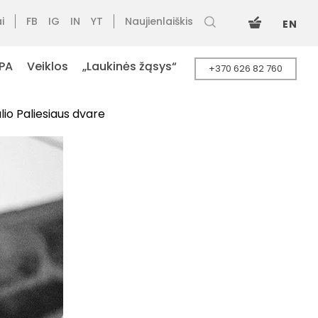
i
FB
IG
IN
YT
Naujienlaiškis
EN
PA
Veiklos
„Laukinės žąsys“
+370 626 82 760
lio Paliesiaus dvare