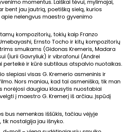
gyvenimo momentus. Laiškai tėvui, mylimajai,
r bent jau jautrią, poetišką sielą, kurios
ojo apie nelengvus maestro gyvenimo
įstamų kompozitorių, tokių kaip Franzo
mebayashi, Ernsto Tocho ir kitų kompozitorių
– trims smuikams (Gidonas Kremeris, Madara
 (Iurii Gavryliuk) ir vibrafonui (Andrei
 perteikė ir kūrė subtilaus atspalvio nuotaikas.
io slepiasi visas G. Kremerio asmeninis ir
ilmo. Nors maniau, kad tai asmeniška, tik man
nors norėjosi daugiau klausytis nuostabiai
lgti į maestro G. Kremerį iš arčiau. Įspūdį
ės bus nemenkas iššūkis, tačiau vėjyje
k nostalgija jau išnyko.
 2, d-moll – vieną sudėtingiausių smuiko