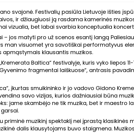
 svajonė. Festivalių pasiūla Lietuvoje išties įspūdin
aivos, ir džiaugiuosi ją rasdama kamerinės muzikos
i vizualia, bet labai svarbia konceptualia koncert
ai – jos matyti pro už scenos esantį langą Paliesi
ys man visuomet yra savotiškai performatyvus eleme
s apmąstymais klausantis muzikos.
remerata Baltica“ festivalyje, kuris vyko liepos 11-
Gyvenimo fragmentai laiškuose“, antrasis pavadini
ica“, įkurtas smuikininko ir jo vadovo Gidono Krem
yvendina savo vizijas, kurios dažniausiai būna muzi
s: jame skambėjo ne tik muzika, bet ir maestro lai
 garsai.
priminė muzikinį spektaklį nei įprastą klasikinės
zikinė dalis klausytojams buvo staigmena. Muzikos