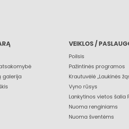
ARĄ
VEIKLOS / PASLAU
Poilsis
 atsakomybė
Pažintinės programos
 galerija
Krautuvėlė „Laukinės žą
škis
Vyno rūsys
Lankytinos vietos šalia 
Nuoma renginiams
Nuoma šventėms