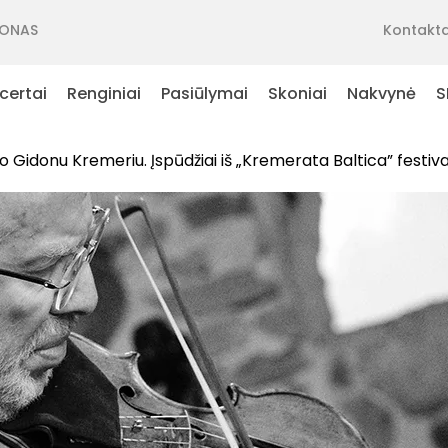
ONAS
Kontakta
certai
Renginiai
Pasiūlymai
Skoniai
Nakvynė
S
 Gidonu Kremeriu. Įspūdžiai iš „Kremerata Baltica” festiva