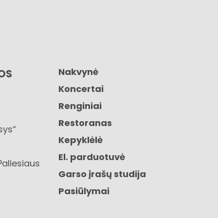
Nakvynė
GOS
Koncertai
Renginiai
Restoranas
sys“
Kepyklėlė
El. parduotuvė
Paliesiaus
Garso įrašų studija
Pasiūlymai