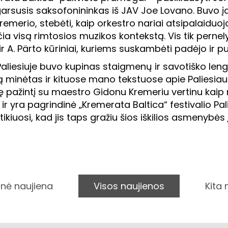
 garsusis saksofonininkas iš JAV Joe Lovano. Buvo 
remerio, stebėti, kaip orkestro nariai atsipalaiduoj
ečia visą rimtosios muzikos kontekstą. Vis tik pern
ho ir A. Pärto kūriniai, kuriems suskambėti padėjo ir 
 Paliesiuje buvo kupinas staigmenų ir savotiško len
tą minėtas ir kituose mano tekstuose apie Paliesi
pažintį su maestro Gidonu Kremeriu vertinu kaip rei
ir yra pagrindinė „Kremerata Baltica“ festivalio Pali
ir tikiuosi, kad jis taps gražiu šios iškilios asmenybė
nė naujiena
Visos naujienos
Kita