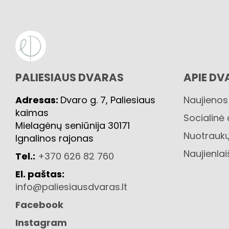
PALIESIAUS DVARAS
APIE DV
Adresas:
Dvaro g. 7, Paliesiaus
Naujienos
kaimas
Socialinė
Mielagėnų seniūnija 30171
Nuotraukų
Ignalinos rajonas
Naujienlai
Tel.:
+370 626 82 760
El. paštas:
info@paliesiausdvaras.lt
Facebook
Instagram