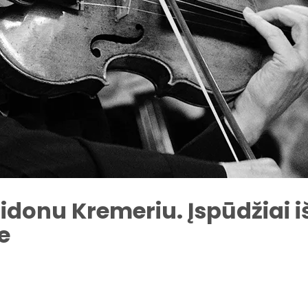
idonu Kremeriu. Įspūdžiai i
e