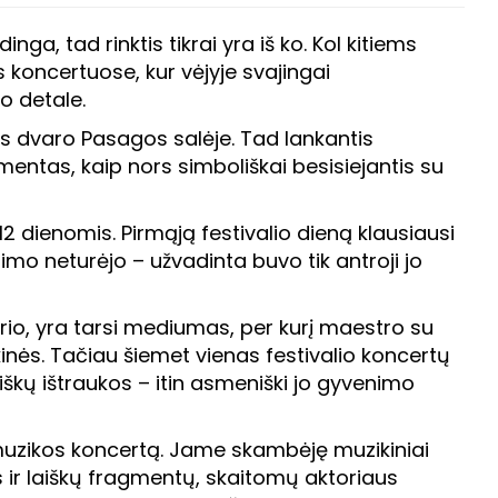
ga, tad rinktis tikrai yra iš ko. Kol kitiems
 koncertuose, kur vėjyje svajingai
o detale.
aus dvaro Pasagos salėje. Tad lankantis
ntas, kaip nors simboliškai besisiejantis su
12 dienomis. Pirmąją festivalio dieną klausiausi
mo neturėjo – užvadinta buvo tik antroji jo
erio, yra tarsi mediumas, per kurį maestro su
kinės. Tačiau šiemet vienas festivalio koncertų
škų ištraukos – itin asmeniški jo gyvenimo
 muzikos koncertą. Jame skambėję muzikiniai
 ir laiškų fragmentų, skaitomų aktoriaus