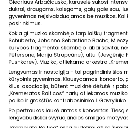
Giedriaus Arbačiausko, karuselė sukosi intensyv
dukrai, draugams, kolegoms, galų gale sau, liudij
gyvenimas neįsivaizduojamas be muzikos. Kai k
pasirinkimus.
Kokia gi muzika skambėjo tarp laiškų fragmentų?
Schuberto, Johanno Sebastiano Bacho, Mieczys
kūrybos fragmentai skambėjo labai savitai, n
Pētersone, Marija Strapcāne), altui (Jevgēnija F
Pushkarev). Muzika, atliekama orkestro „Kremerat
Lengvumas ir nostalgija – tai pagrindinis šios 
kūrybinis gyvenimas. Klausydamasi koncerto, g
kilusi asociacija, būtent muzikinė dėžutė ir paba
„Kremeratos Balticos“ narių atliekamos muzikos
paliko ir grakštūs kontrabosininko I. Gavryliuko
Po pertraukos laukė antrasis koncertas. Tiesą s
lengvabūdiškai svyruojančios smilgos motyvas 
„Kremerata Baltica“ pilna sudėtimi atliko žymiąj