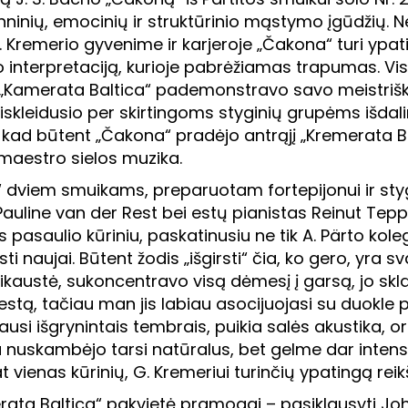
echninių, emocinių ir struktūrinio mąstymo įgūdžių. 
. Kremerio gyvenime ir karjeroje „Čakona“ turi ypa
nio interpretaciją, kurioje pabrėžiamas trapumas. V
e. „Kamerata Baltica“ pademonstravo savo meistrišk
siskleidusio per skirtingoms styginių grupėms išdali
ad būtent „Čakona“ pradėjo antrąjį „Kremerata Balti
 maestro sielos muzika.
 dviem smuikams, preparuotam fortepijonui ir styg
s Pauline van der Rest bei estų pianistas Reinut Tep
s pasaulio kūriniu, paskatinusiu ne tik A. Pärto kole
sti naujai. Būtent žodis „išgirsti“ čia, ko gero, yra s
prikaustė, sukoncentravo visą dėmesį į garsą, jo sk
festą, tačiau man jis labiau asocijuojasi su duokle
ausi išgrynintais tembrais, puikia salės akustika, 
cija nuskambėjo tarsi natūralus, bet gelme dar inten
at vienas kūrinių, G. Kremeriui turinčių ypatingą re
erata Baltica“ pakvietė pramogai – pasiklausyti J