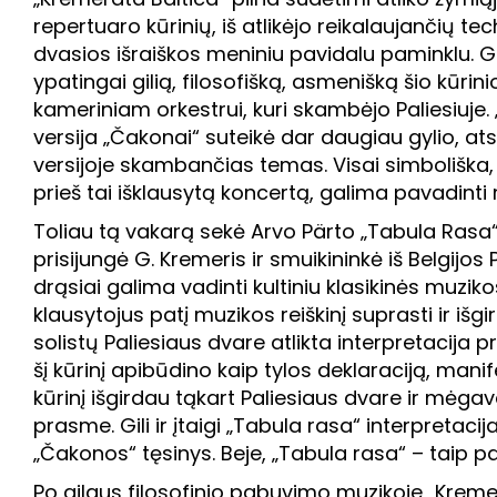
repertuaro kūrinių, iš atlikėjo reikalaujančių t
dvasios išraiškos meniniu pavidalu paminklu. G
ypatingai gilią, filosofišką, asmenišką šio kūri
kameriniam orkestrui, kuri skambėjo Paliesiuj
versija „Čakonai“ suteikė dar daugiau gylio, at
versijoje skambančias temas. Visai simboliška, k
prieš tai išklausytą koncertą, galima pavadinti
Toliau tą vakarą sekė Arvo Pärto „Tabula Rasa“
prisijungė G. Kremeris ir smuikininkė iš Belgijo
drąsiai galima vadinti kultiniu klasikinės muziko
klausytojus patį muzikos reiškinį suprasti ir išgir
solistų Paliesiaus dvare atlikta interpretacija 
šį kūrinį apibūdino kaip tylos deklaraciją, mani
kūrinį išgirdau tąkart Paliesiaus dvare ir mėgav
prasme. Gili ir įtaigi „Tabula rasa“ interpreta
„Čakonos“ tęsinys. Beje, „Tabula rasa“ – taip p
Po gilaus filosofinio pabuvimo muzikoje „Krem