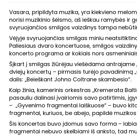
Vasara, pripildyta muzika, yra kiekvieno melomano
norisi muzikinio šėlsmo, aš ieškau ramybės ir g
svyruojančios smilgos vaizdinys tampa nebūtina
Vėjyje svyruojančias smilgas miniu neatsitiktin
Paliesiaus dvaro koncertuose, smilgos vaizdin
koncerto programa ar kokiais nors asmeniniai
Šįkart į smilgas žiūrėjau viešėdama antrajame „K
dviejų koncertų – pirmasis turėjo pavadinimą „
dalis: „Beieškant Johno Coltrane skambesio“.
Kaip žinia, kamerinis orkestras „Kremerata Balt
pasauliu dalinasi įvairiomis savo patirtimis, įg
– „Gyvenimo fragmentai laiškuose“ – buvo kitok
fragmentai, kuriuos, be abejo, papildė muzikos
Šis koncertas buvo įdomus savo forma – labiau 
fragmentai nebuvo skelbiami iš anksto, tad mu