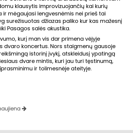
įdomu klausytis improvizuojančių kai kurių
a ir mėgaujasi lengvesnėmis nei prieš tai
elyg surežisuotas džiazas paliko kur kas mažesnį
puiki Pasagos salės akustika.
gvumo, kurį man vis dar primena vėjyje
aus dvaro koncertus. Nors staigmenų gausoje
kšmingą istorinį įvykį, atskleidusį ypatingą
esiaus dvare mintis, kuri jau turi tęstinumą,
s įprasminimu ir tolimesnėje ateityje.
 naujiena