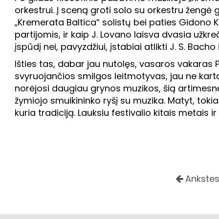
orkestrui. Į sceną groti solo su orkestru žengė
„Kremerata Baltica“ solistų bei paties Gidono K
partijomis, ir kaip J. Lovano laisva dvasia užkr
įspūdį nei, pavyzdžiui, įstabiai atlikti J. S. Bac
Išties tas, dabar jau nutolęs, vasaros vakaras
svyruojančios smilgos leitmotyvas, jau ne kar
norėjosi daugiau grynos muzikos, šią artimesnę 
žymiojo smuikininko ryšį su muzika. Matyt, tokia 
kuria tradiciją. Lauksiu festivalio kitais metais 
Ankstes