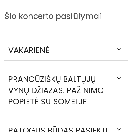
Šio koncerto pasiūlymai
VAKARIENĖ
PRANCŪZIŠKŲ BALTŲJŲ
VYNŲ DŽIAZAS. PAŽINIMO
POPIETĖ SU SOMELJĖ
PATOGUS BŪDAS PASIEKTI