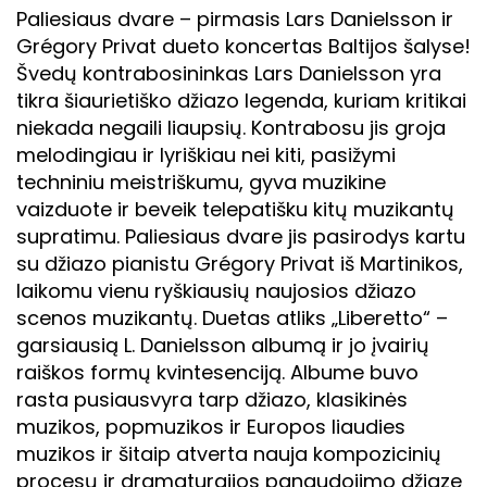
Paliesiaus dvare – pirmasis Lars Danielsson ir
Grégory Privat dueto koncertas Baltijos šalyse!
Švedų kontrabosininkas Lars Danielsson yra
tikra šiaurietiško džiazo legenda, kuriam kritikai
niekada negaili liaupsių. Kontrabosu jis groja
melodingiau ir lyriškiau nei kiti, pasižymi
techniniu meistriškumu, gyva muzikine
vaizduote ir beveik telepatišku kitų muzikantų
supratimu. Paliesiaus dvare jis pasirodys kartu
su džiazo pianistu Grégory Privat iš Martinikos,
laikomu vienu ryškiausių naujosios džiazo
scenos muzikantų. Duetas atliks „Liberetto“ –
garsiausią L. Danielsson albumą ir jo įvairių
raiškos formų kvintesenciją. Albume buvo
rasta pusiausvyra tarp džiazo, klasikinės
muzikos, popmuzikos ir Europos liaudies
muzikos ir šitaip atverta nauja kompozicinių
procesų ir dramaturgijos panaudojimo džiaze