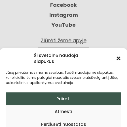
Facebook
Instagram
YouTube
Žiūrėti žemėlapyje
KONTAKTAI
Ši svetainė naudoja
slapukus
Jūsų privatumas mums svarbus. Todėl naudojame slapukus,
kurie leidžia Jums patogiai naudotis svetaine atsižvelgiant į Jūsų
pakartotinius apsilankymus svetainėje.
Priimti
Privatumo politika
Atmesti
Grąžinimo sąlygos
Peržiūrėti nuostatas
Pirkimo taisyklės ir sąlygos