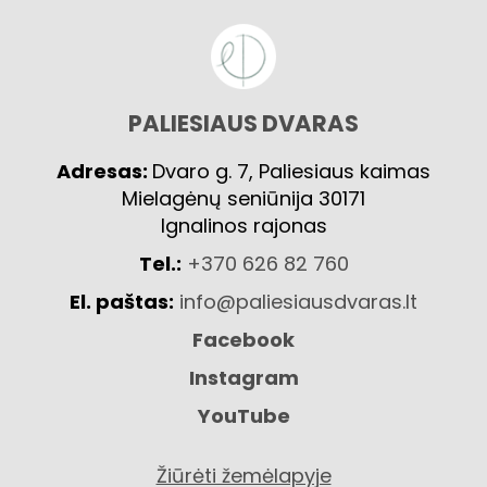
PALIESIAUS DVARAS
Adresas:
Dvaro g. 7, Paliesiaus kaimas
Mielagėnų seniūnija 30171
Ignalinos rajonas
Tel.:
+370 626 82 760
El. paštas:
info@paliesiausdvaras.lt
Facebook
Instagram
YouTube
Žiūrėti žemėlapyje