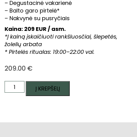
– Degustacinė vakarienė
– Balto garo pirtelė*
– Nakvynė su pusryčiais
Kaina: 209 EUR / asm.
*Į kainą įskaičiuoti rankšluosčiai, šlepetės,
žolelių arbata
* Pirtelės ritualas: 19:00–22:00 val.
209.00
€
produkto
Į KREPŠELĮ
kiekis:
Atsipalaidavimo
ir
skonių
savaitgalis
dvare