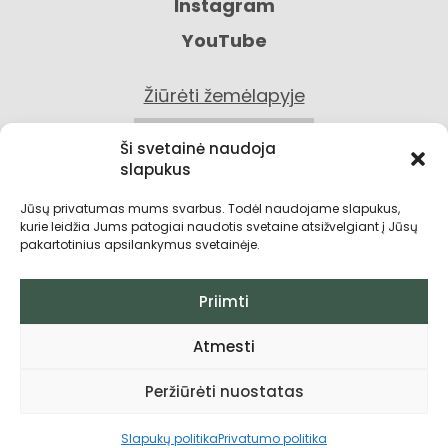
Instagram
YouTube
Žiūrėti žemėlapyje
KONTAKTAI
Ši svetainė naudoja
slapukus
Jūsų privatumas mums svarbus. Todėl naudojame slapukus,
kurie leidžia Jums patogiai naudotis svetaine atsižvelgiant į Jūsų
pakartotinius apsilankymus svetainėje.
Priimti
Privatumo politika
Atmesti
Grąžinimo sąlygos
Peržiūrėti nuostatas
Pirkimo taisyklės ir sąlygos
Visos teisės saugomos © 2026
Slapukų politika
Privatumo politika