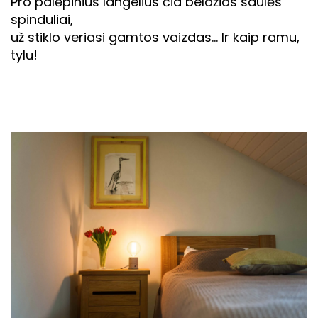
Pro palėpinius langelius čia beldžias saulės
spinduliai,
už stiklo veriasi gamtos vaizdas… Ir kaip ramu,
tylu!