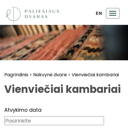
EN
Toggl
navig
Pagrindinis
>
Nakvynė dvare
>
Vienviečiai kambariai
Vienviečiai kambariai
Atvykimo data